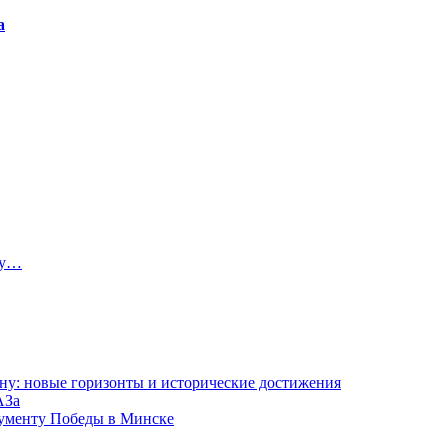
а
ту…
ну: новые горизонты и исторические достижения
АЗа
нументу Победы в Минске