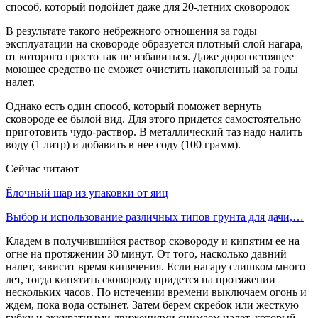
В результате такого небрежного отношения за годы
эксплуатации на сковороде образуется плотный слой нагара,
от которого просто так не избавиться. Даже дорогостоящее
моющее средство не сможет очистить накопленный за годы
налет.
Однако есть один способ, который поможет вернуть
сковороде ее былой вид. Для этого придется самостоятельно
приготовить чудо-раствор. В металлический таз надо налить
воду (1 литр) и добавить в нее соду (100 грамм).
Сейчас читают
Ёлочный шар из упаковки от яиц
Выбор и использование различных типов грунта для дачи,…
Кладем в получившийся раствор сковороду и кипятим ее на
огне на протяжении 30 минут. От того, насколько давний
налет, зависит время кипячения. Если нагару слишком много
лет, тогда кипятить сковороду придется на протяжении
нескольких часов. По истечении времени выключаем огонь и
ждем, пока вода остынет. Затем берем скребок или жесткую
губку и аккуратными движениями снимаем налет, который