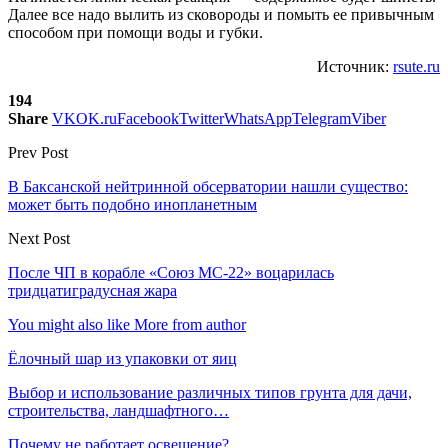
Далее все надо вылить из сковороды и помыть ее привычным
способом при помощи воды и губки.
Источник:
rsute.ru
194
Share
VK
OK.ru
Facebook
Twitter
WhatsApp
Telegram
Viber
Prev Post
В Баксанской нейтринной обсерватории нашли существо:
может быть подобно инопланетным
Next Post
После ЧП в корабле «Союз МС-22» воцарилась
тридцатиградусная жара
You might also like
More from author
Ёлочный шар из упаковки от яиц
Выбор и использование различных типов грунта для дачи,
строительства, ландшафтного…
Почему не работает освещение?