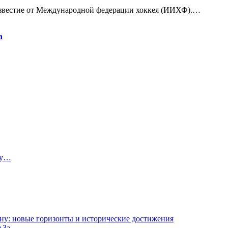
известие от Международной федерации хоккея (ИИХФ).…
а
ту…
ну: новые горизонты и исторические достижения
АЗа