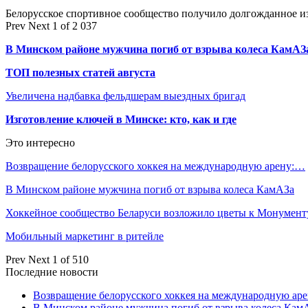
Белорусское спортивное сообщество получило долгожданное 
Prev
Next
1 of 2 037
В Минском районе мужчина погиб от взрыва колеса КамАЗ
ТОП полезных статей августа
Увеличена надбавка фельдшерам выездных бригад
Изготовление ключей в Минске: кто, как и где
Это интересно
Возвращение белорусского хоккея на международную арену:…
В Минском районе мужчина погиб от взрыва колеса КамАЗа
Хоккейное сообщество Беларуси возложило цветы к Монумен
Мобильный маркетинг в ритейле
Prev
Next
1 of 510
Последние новости
Возвращение белорусского хоккея на международную аре
В Минском районе мужчина погиб от взрыва колеса Кам