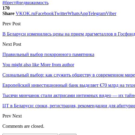
#брест
#недвижимость
170
Share
VK
OK.ru
Facebook
Twitter
WhatsApp
Telegram
Viber
Prev Post
В Беларуси изменились цены на прием драгметаллов в Госфон
Next Post
Правильный выбор похоронного памятника
You might also like
More from author
Социальный выбор: как служить обществу в современном мире
Европейский инвестиционный банк выделяет €70 млрд на техн
Тысячи минчанок стали актрисами интимных видео — их тай
ЦТ в Беларуси: сроки, регистрация, рекомендации для абитури
Prev
Next
Comments are closed.