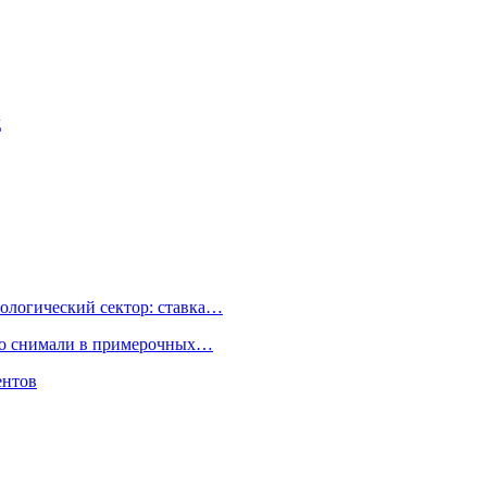
д
ологический сектор: ставка…
но снимали в примерочных…
ентов