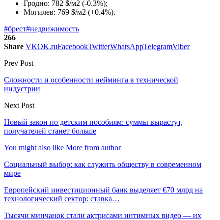
Гродно: 782 $/м2 (-0.3%);
Могилев: 769 $/м2 (+0.4%).
#брест
#недвижимость
266
Share
VK
OK.ru
Facebook
Twitter
WhatsApp
Telegram
Viber
Prev Post
Сложности и особенности нейминга в технической
индустрии
Next Post
Новый закон по детским пособиям: суммы вырастут,
получателей станет больше
You might also like
More from author
Социальный выбор: как служить обществу в современном
мире
Европейский инвестиционный банк выделяет €70 млрд на
технологический сектор: ставка…
Тысячи минчанок стали актрисами интимных видео — их