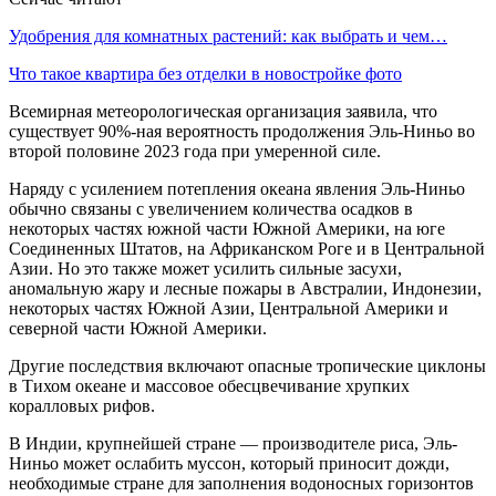
Удобрения для комнатных растений: как выбрать и чем…
Что такое квартира без отделки в новостройке фото
Всемирная метеорологическая организация заявила, что
существует 90%-ная вероятность продолжения Эль-Ниньо во
второй половине 2023 года при умеренной силе.
Наряду с усилением потепления океана явления Эль-Ниньо
обычно связаны с увеличением количества осадков в
некоторых частях южной части Южной Америки, на юге
Соединенных Штатов, на Африканском Роге и в Центральной
Азии. Но это также может усилить сильные засухи,
аномальную жару и лесные пожары в Австралии, Индонезии,
некоторых частях Южной Азии, Центральной Америки и
северной части Южной Америки.
Другие последствия включают опасные тропические циклоны
в Тихом океане и массовое обесцвечивание хрупких
коралловых рифов.
В Индии, крупнейшей стране — производителе риса, Эль-
Ниньо может ослабить муссон, который приносит дожди,
необходимые стране для заполнения водоносных горизонтов