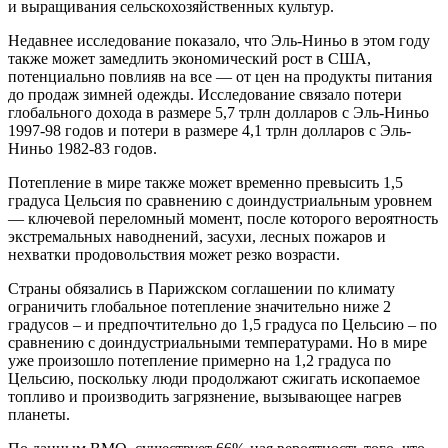
и выращивания сельскохозяйственных культур.
Недавнее исследование показало, что Эль-Ниньо в этом году
также может замедлить экономический рост в США,
потенциально повлияв на все — от цен на продукты питания
до продаж зимней одежды. Исследование связало потери
глобального дохода в размере 5,7 трлн долларов с Эль-Ниньо
1997-98 годов и потери в размере 4,1 трлн долларов с Эль-
Ниньо 1982-83 годов.
Потепление в мире также может временно превысить 1,5
градуса Цельсия по сравнению с доиндустриальным уровнем
— ключевой переломный момент, после которого вероятность
экстремальных наводнений, засухи, лесных пожаров и
нехватки продовольствия может резко возрасти.
Страны обязались в Парижском соглашении по климату
ограничить глобальное потепление значительно ниже 2
градусов – и предпочтительно до 1,5 градуса по Цельсию – по
сравнению с доиндустриальными температурами. Но в мире
уже произошло потепление примерно на 1,2 градуса по
Цельсию, поскольку люди продолжают сжигать ископаемое
топливо и производить загрязнение, вызывающее нагрев
планеты.