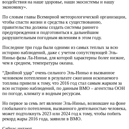
воздействия на наше здоровье, наши экосистемы и нашу
экономику».
По словам главы Всемирной метеорологической организации,
чтобы спасти жизни и средства к существованию,
правительства должны создать системы раннего
предупреждения и подготовиться к дальнейшим
разрушительным погодным явлениям в этом году.
Последние три года были одними из самых теплых за всю
историю наблюдений, даже с учетом сопутствующей Эль-
Ниньо фазы Ла-Нинья, для которой характерны более низкие,
чем в среднем, температуры океана.
“Двойной удар” очень сильного Эль-Ниньо и вызванное
человеком потепление в результате сжигания ископаемого
топлива привели к тому, что 2016 год стал самым жарким за
всю историю наблюдений, по данным ВМО – агентства ООН
по погоде, климату и водным ресурсам.
Но первое за семь лет явление Эль-Ниньо, возникшее на фоне
глобального потепления, вызванного деятельностью человека,
может подтолкнуть 2023 или 2024 год к тому, чтобы побить
рекорд жары 2016 года, заявили в ВМО.
Сейчас читают