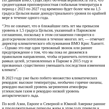
По данным ВМО, существует 66%-ная вероятность того, что
среднегодовая приповерхностная глобальная температура в
период с 2023 по 2027 год временно будет более чем на 1,5
градуса Цельсия выше доиндустриального уровня по крайней
мере в течение одного года.
“Это не означает, что в ближайшие пять лет мы превысим
уровень в 1,5 градуса Цельсия, указанный в Парижском
соглашении, поскольку в этом соглашении говорится о
долгосрочном потеплении в течение многих лет, — отмечает
директор климатического обслуживания ВМО Крис Хьюитт.
– Однако это еще один тревожный звонок или раннее
предупреждение о том, что мы пока не движемся в
правильном направлении, чтобы ограничить потепление в
рамках целей, установленных в Париже в 2015 году и
призванных существенно уменьшить последствия изменения
климата”.
В 2023 году уже было побито множество климатических
рекордов: высокие температуры, необычно горячие океаны,
рекордно высокий уровень загрязнения атмосферы
углекислым газом и рекордно низкий уровень
антарктического льда.
По всей Азии, Европе и Северной и Южной Америке ранние
и продолжительные периоды жары в этом году привели к