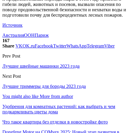
гибели людей, животных и посевов, вызвали опасения по
поводу продовольственной безопасности и нехватки воды и
подготовили почву для беспрецедентных лесных пожаров.
Источник
Австралия
ООН
Париж
167
Share
VK
OK.ru
Facebook
Twitter
WhatsApp
Telegram
Viber
Prev Post
Лучшие швейные машинки 2023 года
Next Post
Лучшие триммеры для бороды 2023 года
You might also like
More from author
Удобрения для комнатных растений: как выбрать и чем
подкармливать цветы дома
Что такое квартира без отделки в новостройке фото
Dongfeng Motor на COMvex 2025: Новый этап развития в