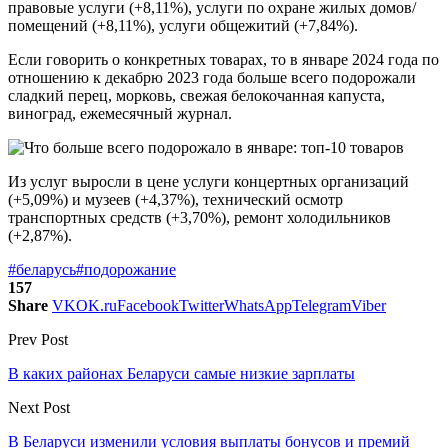
правовые услуги (+8,11%), услуги по охране жилых домов/
помещений (+8,11%), услуги общежитий (+7,84%).
Если говорить о конкретных товарах, то в январе 2024 года по
отношению к декабрю 2023 года больше всего подорожали
сладкий перец, морковь, свежая белокочанная капуста,
виноград, ежемесячный журнал.
Из услуг выросли в цене услуги концертных организаций
(+5,09%) и музеев (+4,37%), технический осмотр
транспортных средств (+3,70%), ремонт холодильников
(+2,87%).
#беларусь
#подорожание
157
Share
VK
OK.ru
Facebook
Twitter
WhatsApp
Telegram
Viber
Prev Post
В каких районах Беларуси самые низкие зарплаты
Next Post
В Беларуси изменили условия выплаты бонусов и премий