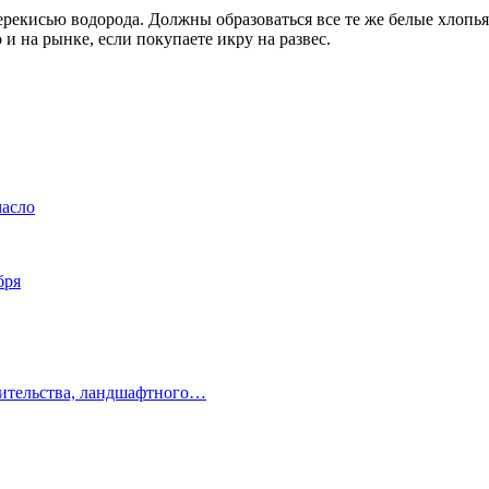
екисью водорода. Должны образоваться все те же белые хлопья с
 и на рынке, если покупаете икру на развес.
масло
бря
оительства, ландшафтного…