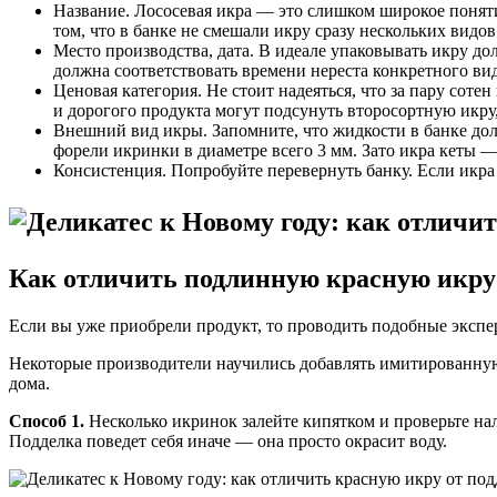
Название. Лососевая икра — это слишком широкое понятие
том, что в банке не смешали икру сразу нескольких видов
Место производства, дата. В идеале упаковывать икру д
должна соответствовать времени нереста конкретного ви
Ценовая категория. Не стоит надеяться, что за пару сот
и дорогого продукта могут подсунуть второсортную икру, 
Внешний вид икры. Запомните, что жидкости в банке долж
форели икринки в диаметре всего 3 мм. Зато икра кеты —
Консистенция. Попробуйте перевернуть банку. Если икра 
Как отличить подлинную красную икру 
Если вы уже приобрели продукт, то проводить подобные экспер
Некоторые производители научились добавлять имитированную 
дома.
Способ 1.
Несколько икринок залейте кипятком и проверьте на
Подделка поведет себя иначе — она просто окрасит воду.