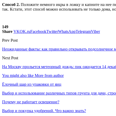
Способ 2.
Положите немного икры в ложку и капните на нее пер
так. Кстати, этот способ можно использовать не только дома, но
149
Share
VK
OK.ru
Facebook
Twitter
WhatsApp
Telegram
Viber
Prev Post
Неожиданные факты: как правильно открывать подсолнечное 
Next Post
На Москву прольется метеорный дождь: пик ожидается 14 дека
You might also like
More from author
Ёлочный шар из упаковки от яиц
Выбор и использование различных типов грунта для дачи, стр
Почему не работает освещение?
Выбор и покупка удобрений. Что важно знать?