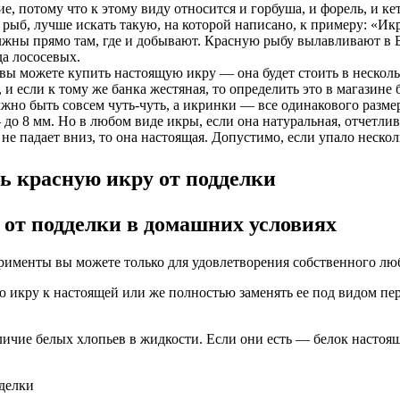
, потому что к этому виду относится и горбуша, и форель, и ке
 рыб, лучше искать такую, на которой написано, к примеру: «Ик
олжны прямо там, где и добывают. Красную рыбу вылавливают в 
да лососевых.
ен вы можете купить настоящую икру — она будет стоить в нескол
и если к тому же банка жестяная, то определить это в магазине 
но быть совсем чуть-чуть, а икринки — все одинакового размера
 до 8 мм. Но в любом виде икры, если она натуральная, отчетл
не падает вниз, то она настоящая. Допустимо, если упало неско
от подделки в домашних условиях
именты вы можете только для удовлетворения собственного любо
икру к настоящей или же полностью заменять ее под видом пер
личие белых хлопьев в жидкости. Если они есть — белок настоя