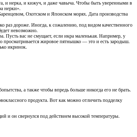
та, и нерка, и кижуч, и даже чавыча. Чтобы быть уверенными в
ра нерки».
Баренцевом, Охотском и Японском морях. Дата производства
ько раз дороже. Иногда, к сожалению, под видом качественного
будет невозможно.
. Пусть вас не смущает, если икра маленькая. Например, у
иво просматривается жировое пятнышко — это и есть зародыш.
лько икринок.
пытства, а также чтобы впредь больше никогда его не брать.
воклассного продукта. Вот как можно отличить подделку
щий и он свернулся под действием высокой температуры.