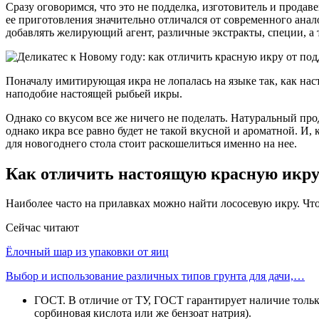
Сразу оговоримся, что это не подделка, изготовитель и прода
ее приготовления значительно отличался от современного анало
добавлять желирующий агент, различные экстракты, специи, а 
Поначалу имитирующая икра не лопалась на языке так, как нас
наподобие настоящей рыбьей икры.
Однако со вкусом все же ничего не поделать. Натуральный про
однако икра все равно будет не такой вкусной и ароматной. И,
для новогоднего стола стоит раскошелиться именно на нее.
Как отличить настоящую красную икр
Наиболее часто на прилавках можно найти лососевую икру. Чт
Сейчас читают
Ёлочный шар из упаковки от яиц
Выбор и использование различных типов грунта для дачи,…
ГОСТ. В отличие от ТУ, ГОСТ гарантирует наличие тольк
сорбиновая кислота или же бензоат натрия).