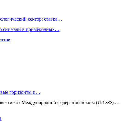
ологический сектор: ставка…
но снимали в примерочных…
ентов
новые горизонты и…
известие от Международной федерации хоккея (ИИХФ).…
а