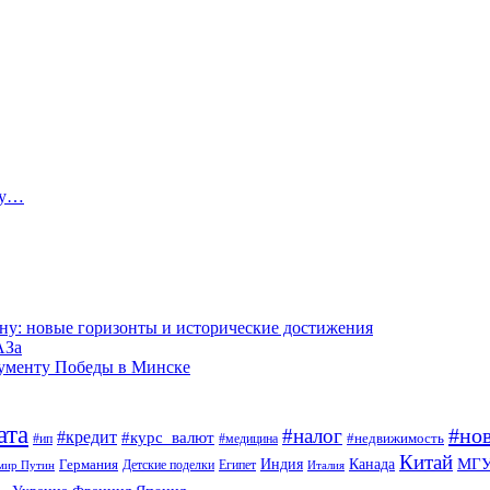
ту…
ну: новые горизонты и исторические достижения
АЗа
нументу Победы в Минске
ата
#но
#налог
#кредит
#курс_валют
#недвижимость
#ип
#медицина
Китай
МГ
Канада
Германия
Индия
Египет
Детские поделки
мир Путин
Италия