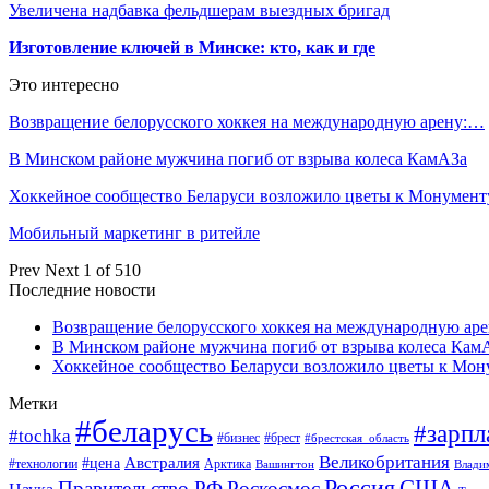
Увеличена надбавка фельдшерам выездных бригад
Изготовление ключей в Минске: кто, как и где
Это интересно
Возвращение белорусского хоккея на международную арену:…
В Минском районе мужчина погиб от взрыва колеса КамАЗа
Хоккейное сообщество Беларуси возложило цветы к Монумен
Мобильный маркетинг в ритейле
Prev
Next
1 of 510
Последние новости
Возвращение белорусского хоккея на международную аре
В Минском районе мужчина погиб от взрыва колеса Кам
Хоккейное сообщество Беларуси возложило цветы к Мо
Метки
#беларусь
#зарпл
#tochka
#бизнес
#брест
#брестская_область
Великобритания
Австралия
#цена
#технологии
Арктика
Вашингтон
Влади
Россия
США
Правительство РФ
Роскосмос