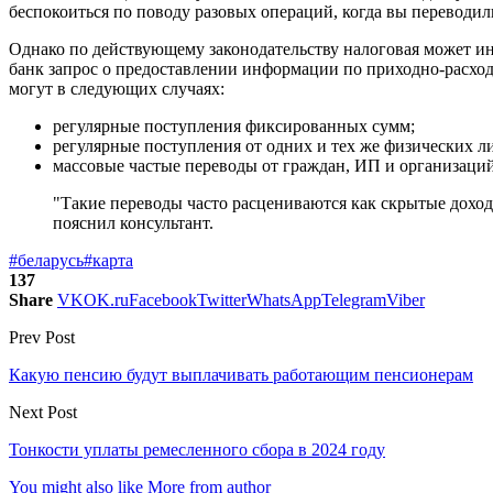
беспокоиться по поводу разовых операций, когда вы переводил
Однако по действующему законодательству налоговая может ин
банк запрос о предоставлении информации по приходно-расход
могут в следующих случаях:
регулярные поступления фиксированных сумм;
регулярные поступления от одних и тех же физических л
массовые частые переводы от граждан, ИП и организаций
"Такие переводы часто расцениваются как скрытые доход
пояснил консультант.
#беларусь
#карта
137
Share
VK
OK.ru
Facebook
Twitter
WhatsApp
Telegram
Viber
Prev Post
Какую пенсию будут выплачивать работающим пенсионерам
Next Post
Тонкости уплаты ремесленного сбора в 2024 году
You might also like
More from author