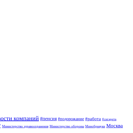
вости компаний
#пенсия
#подорожание
#работа
#сигарета
Москва
У
Минобрнауки
Министерство здравоохранения
Министерство обороны