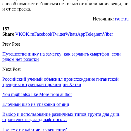
способ поможет избавиться не только от прилипания вещи, но
и от ее треска.
Источник:
rsute.ru
157
Share
VK
OK.ru
Facebook
Twitter
WhatsApp
Telegram
Viber
Prev Post
Путешественнику на заметку: как зарядить смартфон, если
рядом нет розетки
Next Post
Российский ученый объяснил происхождение гигантской
трещины в турецкой провинции Хатай
You might also like
More from author
Ёлочный шар из упаковки от яиц
Выбор и использование различных типов грунта для дачи,
строительства, ландшафтного…
Почему не работает освещение?