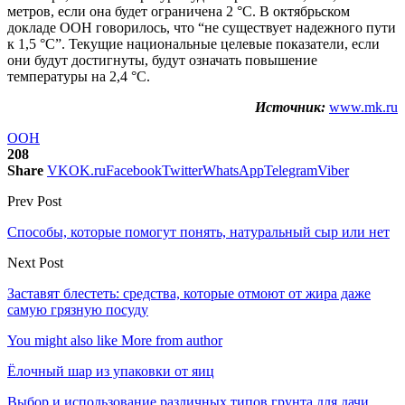
метров, если она будет ограничена 2 °C. В октябрьском
докладе ООН говорилось, что “не существует надежного пути
к 1,5 °C”. Текущие национальные целевые показатели, если
они будут достигнуты, будут означать повышение
температуры на 2,4 °C.
Источник:
www.mk.ru
ООН
208
Share
VK
OK.ru
Facebook
Twitter
WhatsApp
Telegram
Viber
Prev Post
Способы, которые помогут понять, натуральный сыр или нет
Next Post
Заставят блестеть: средства, которые отмоют от жира даже
самую грязную посуду
You might also like
More from author
Ёлочный шар из упаковки от яиц
Выбор и использование различных типов грунта для дачи,