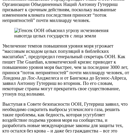
Организации Объединенных Наций Антониу Гутерриш
призывает к срочным действиям, поскольку вызванные
изменением климата последствия приносят “поток
неприятностей” почти миллиарду человек.
Увеличение темпов повышения уровня моря угрожает
“массовым исходом целых популяций в библейских
масштабах”, предупредил генеральный секретарь ООН. Как
пишет The Guardian, климатический кризис приводит к
повышению уровня моря быстрее, чем за последние 3000 лет,
принося “поток неприятностей” почти миллиарду человек, от
Лондона до Лос-Анджелеса и от Бангкока до Буэнос-Айреса,
заявил Антониу Гутерриш во вторник. По его словам,
некоторые страны могут прекратить свое существование,
утонув под волнами.
Выступая в Совете безопасности ООН, Гутерриш заявил, что
необходимо сократить выбросы углекислого газа, решить
такие проблемы, как бедность, которая усугубляет
воздействие подъема уровня моря на сообщества, и
разработать новые международные законы для защиты тех,
кто остался без крова – и даже без гражданства – все это