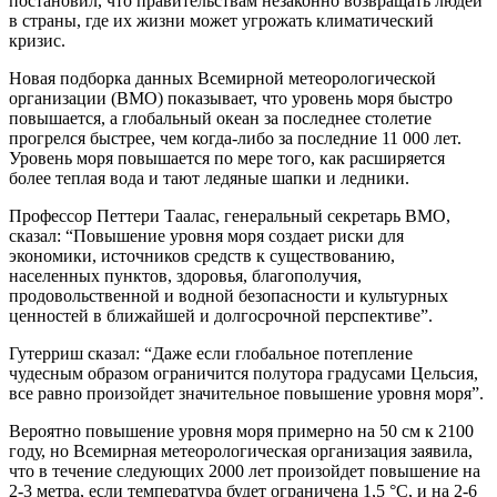
постановил, что правительствам незаконно возвращать людей
в страны, где их жизни может угрожать климатический
кризис.
Новая подборка данных Всемирной метеорологической
организации (ВМО) показывает, что уровень моря быстро
повышается, а глобальный океан за последнее столетие
прогрелся быстрее, чем когда-либо за последние 11 000 лет.
Уровень моря повышается по мере того, как расширяется
более теплая вода и тают ледяные шапки и ледники.
Профессор Петтери Таалас, генеральный секретарь ВМО,
сказал: “Повышение уровня моря создает риски для
экономики, источников средств к существованию,
населенных пунктов, здоровья, благополучия,
продовольственной и водной безопасности и культурных
ценностей в ближайшей и долгосрочной перспективе”.
Гутерриш сказал: “Даже если глобальное потепление
чудесным образом ограничится полутора градусами Цельсия,
все равно произойдет значительное повышение уровня моря”.
Вероятно повышение уровня моря примерно на 50 см к 2100
году, но Всемирная метеорологическая организация заявила,
что в течение следующих 2000 лет произойдет повышение на
2-3 метра, если температура будет ограничена 1,5 °C, и на 2-6