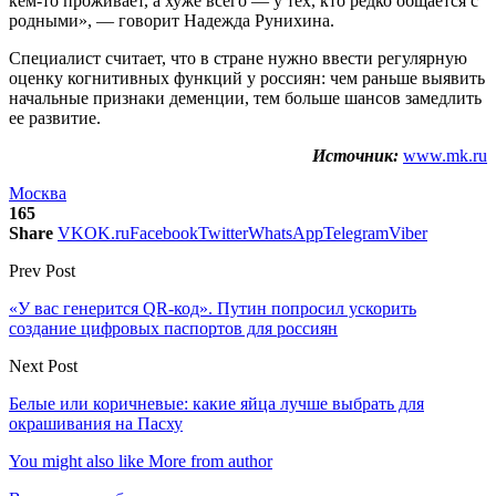
кем-то проживает, а хуже всего — у тех, кто редко общается с
родными», — говорит Надежда Рунихина.
Специалист считает, что в стране нужно ввести регулярную
оценку когнитивных функций у россиян: чем раньше выявить
начальные признаки деменции, тем больше шансов замедлить
ее развитие.
Источник:
www.mk.ru
Москва
165
Share
VK
OK.ru
Facebook
Twitter
WhatsApp
Telegram
Viber
Prev Post
«У вас генерится QR-код». Путин попросил ускорить
создание цифровых паспортов для россиян
Next Post
Белые или коричневые: какие яйца лучше выбрать для
окрашивания на Пасху
You might also like
More from author