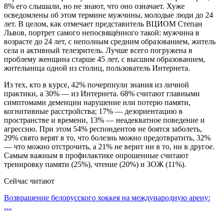
8% его слышали, но не знают, что оно означает. Хуже
осведомлены об этом термине мужчины, молодые люди до 24
лет. В целом, как отмечает представитель ВЦИОМ Степан
Львов, портрет самого непосвящённого такой: мужчина в
возрасте до 24 лет, с неполным средним образованием, житель
села и активный телезритель. Лучше всего погружена в
проблему женщина старше 45 лет, с высшим образованием,
жительница одной из столиц, пользователь Интернета.
Из тех, кто в курсе, 42% почерпнули знания из личной
практики, а 30% — из Интернета. 68% считают главными
симптомами деменции нарушение или потерю памяти,
когнитивные расстройства; 17% — дезориентацию в
пространстве и времени, 13% — неадекватное поведение и
агрессию. При этом 54% респондентов не боятся заболеть,
29% свято верят в то, что болезнь можно предотвратить, 32%
— что можно отстрочить, а 21% не верит ни в то, ни в другое.
Самым важным в профилактике опрошенные считают
тренировку памяти (25%), чтение (20%) и ЗОЖ (11%).
Сейчас читают
Возвращение белорусского хоккея на международную арену:
…