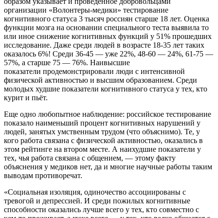
образом указывает и проведённое добровольцами
организации «Волонтеры-медики» тестирование
когнитивного статуса 3 тысяч россиян старше 18 лет. Оценка
функции мозга на основании специального теста выявила то
или иное снижение когнитивных функций у 51% прошедших
исследование. Даже среди людей в возрасте 18-35 лет таких
оказалось 6%! Среди 36-45 — уже 22%, 48-60 — 24%, 61-75 —
57%, а старше 75 — 76%. Наивысшие
показатели продемонстрировали люди с интенсивной
физической активностью и высшим образованием. Среди
молодых худшие показатели когнитивного статуса у тех, кто
курит и пьёт.
Еще одно любопытное наблюдение: российское тестирование
показало наименьший процент когнитивных нарушений у
людей, занятых умственным трудом (что объяснимо). Те, у
кого работа связана с физической активностью, оказались в
этом рейтинге на втором месте. А наихудшие показатели у
тех, чья работа связана с общением, — этому факту
объяснения у медиков нет, да и многие научные работы таким
выводам противоречат.
«Социальная изоляция, одиночество ассоциированы с
тревогой и депрессией. И среди пожилых когнитивные
способности оказались лучше всего у тех, кто совместно с