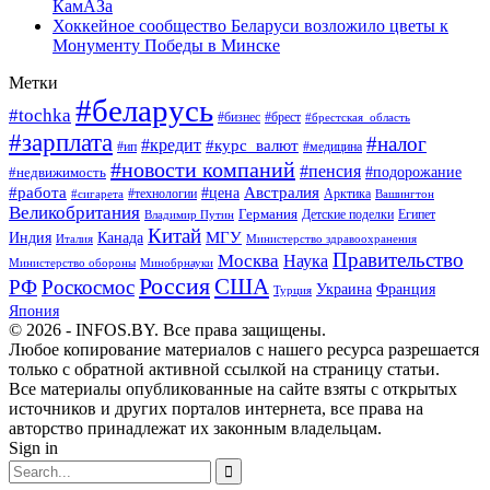
КамАЗа
Хоккейное сообщество Беларуси возложило цветы к
Монументу Победы в Минске
Метки
#беларусь
#tochka
#бизнес
#брест
#брестская_область
#зарплата
#налог
#кредит
#курс_валют
#ип
#медицина
#новости компаний
#пенсия
#подорожание
#недвижимость
Австралия
#работа
#цена
#технологии
#сигарета
Арктика
Вашингтон
Великобритания
Германия
Египет
Детские поделки
Владимир Путин
Китай
МГУ
Канада
Индия
Италия
Министерство здравоохранения
Правительство
Москва
Наука
Минобрнауки
Министерство обороны
Россия
США
РФ
Роскосмос
Украина
Франция
Турция
Япония
© 2026 - INFOS.BY. Все права защищены.
Любое копирование материалов с нашего ресурса разрешается
только с обратной активной ссылкой на страницу статьи.
Все материалы опубликованные на сайте взяты с открытых
источников и других порталов интернета, все права на
авторство принадлежат их законным владельцам.
Sign in