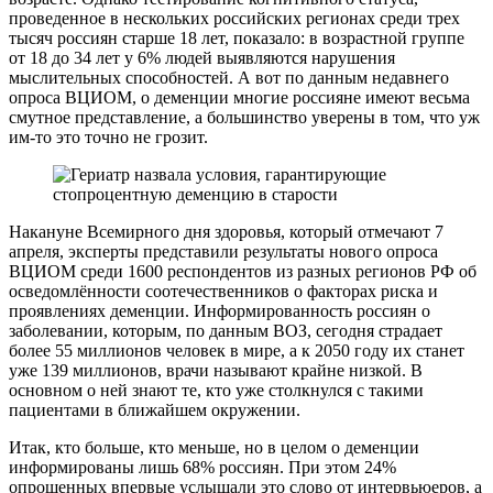
проведенное в нескольких российских регионах среди трех
тысяч россиян старше 18 лет, показало: в возрастной группе
от 18 до 34 лет у 6% людей выявляются нарушения
мыслительных способностей. А вот по данным недавнего
опроса ВЦИОМ, о деменции многие россияне имеют весьма
смутное представление, а большинство уверены в том, что уж
им-то это точно не грозит.
Накануне Всемирного дня здоровья, который отмечают 7
апреля, эксперты представили результаты нового опроса
ВЦИОМ среди 1600 респондентов из разных регионов РФ об
осведомлённости соотечественников о факторах риска и
проявлениях деменции. Информированность россиян о
заболевании, которым, по данным ВОЗ, сегодня страдает
более 55 миллионов человек в мире, а к 2050 году их станет
уже 139 миллионов, врачи называют крайне низкой. В
основном о ней знают те, кто уже столкнулся с такими
пациентами в ближайшем окружении.
Итак, кто больше, кто меньше, но в целом о деменции
информированы лишь 68% россиян. При этом 24%
опрошенных впервые услышали это слово от интервьюеров, а