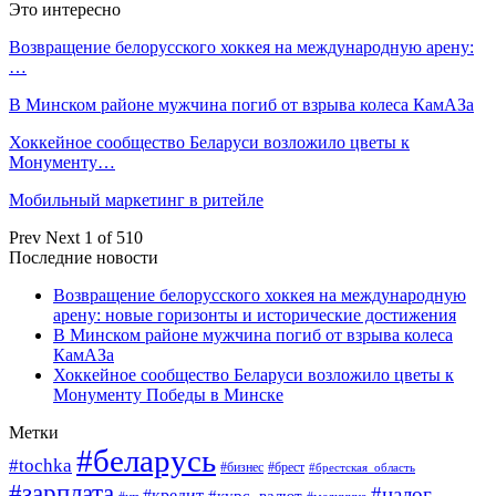
Это интересно
Возвращение белорусского хоккея на международную арену:
…
В Минском районе мужчина погиб от взрыва колеса КамАЗа
Хоккейное сообщество Беларуси возложило цветы к
Монументу…
Мобильный маркетинг в ритейле
Prev
Next
1 of 510
Последние новости
Возвращение белорусского хоккея на международную
арену: новые горизонты и исторические достижения
В Минском районе мужчина погиб от взрыва колеса
КамАЗа
Хоккейное сообщество Беларуси возложило цветы к
Монументу Победы в Минске
Метки
#беларусь
#tochka
#бизнес
#брест
#брестская_область
#зарплата
#налог
#кредит
#курс_валют