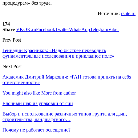
процедурам» без труда.
Источник:
rsute.ru
174
Share
VK
OK.ru
Facebook
Twitter
WhatsApp
Telegram
Viber
Prev Post
Геннадий Красников: «Надо быстрее переводить
фундаментальные исследования в прикладное поле»
Next Post
Академик Дмитрий Маркович: «РАН готова принять на себя
ответственность»
You might also like
More from author
Ёлочный шар из упаковки от яиц
Выбор и использование различных типов грунта для дачи,
строительства, ландшафтного…
Почему не работает освещение?