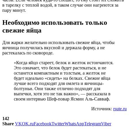
в тарелку с теплой водой, в таком случае они нагреются за
пару минут.
Необходимо использовать только
свежие яйца
Для жарки желательно использовать свежие яйца, чтобы
яичница получилась вкусной и держала форму, а не
растекалась по сковороде.
«Когда яйцо стареет, белок и желток истончаются.
Это означает, что белок будет растекаться, и не
останется компактным и толстым, а желток не
будет идеально «сидеть» на белках. Свежие яйца
лучше всего подходят для омлета и яичницы-
болтуньи. Они также отлично подходят для
выпечки, хотя это не так важно», — рассказала в
своем интервью Шеф-повар Ясмин Аль-Савваф.
Источник:
rsute.ru
142
Share
VK
OK.ru
Facebook
Twitter
WhatsApp
Telegram
Viber