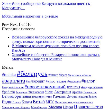
Хоккейное сообщество Беларуси возложило цветы к
Монументу…
Мобильный маркетинг в ритейле
Prev
Next
1 of 510
Последние новости
Возвращение белорусского хоккея на международную
арену: новые горизонты и исторические достижения
В Минском районе мужчина погиб от взрыва колеса
КамАЗа
Хоккейное сообщество Беларуси возложило цветы к
Монументу Победы в Минске
Метки
#беларусь
#tochka
#бизнес
#брест
#брестская_область
#зарплата
#налог
#кредит
#курс_валют
#ип
#медицина
#новости компаний
#пенсия
#подорожание
#недвижимость
Австралия
#работа
#цена
#технологии
#сигарета
Арктика
Вашингтон
Великобритания
Германия
Египет
Детские поделки
Владимир Путин
Китай
МГУ
Канада
Индия
Италия
Министерство здравоохранения
Правительство
Москва
Наука
Минобрнауки
Министерство обороны