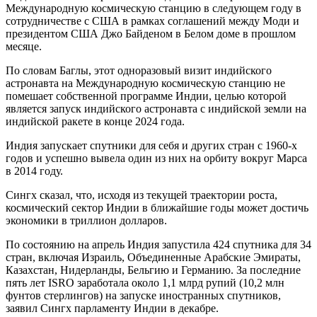
Международную космическую станцию в следующем году в
сотрудничестве с США в рамках соглашений между Моди и
президентом США Джо Байденом в Белом доме в прошлом
месяце.
По словам Баглы, этот одноразовый визит индийского
астронавта на Международную космическую станцию не
помешает собственной программе Индии, целью которой
является запуск индийского астронавта с индийской земли на
индийской ракете в конце 2024 года.
Индия запускает спутники для себя и других стран с 1960-х
годов и успешно вывела один из них на орбиту вокруг Марса
в 2014 году.
Сингх сказал, что, исходя из текущей траектории роста,
космический сектор Индии в ближайшие годы может достичь
экономики в триллион долларов.
По состоянию на апрель Индия запустила 424 спутника для 34
стран, включая Израиль, Объединенные Арабские Эмираты,
Казахстан, Нидерланды, Бельгию и Германию. За последние
пять лет ISRO заработала около 1,1 млрд рупий (10,2 млн
фунтов стерлингов) на запуске иностранных спутников,
заявил Сингх парламенту Индии в декабре.