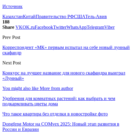
Источник
Казахстан
Китай
Правительство РФ
США
Тель-Авив
188
Share
VK
OK.ru
Facebook
Twitter
WhatsApp
Telegram
Viber
Prev Post
Корреспондент «МК» первым испытал на себе новый лунный
скафандр
Next Post
Конкурс на лучшее название для нового скафандра выиграл
«Лунный»
You might also like
More from author
Удобрения для комнатных растений: как выбрать и чем
подкармливать цветы дома
Что такое квартира без отделки в новостройке фото
Dongfeng Motor на COMvex 2025: Новый этап развития в
России и Евразии