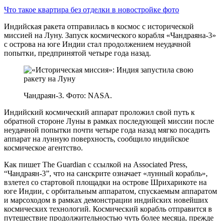
Что такое квартира без отделки в новостройке фото
Индийская ракета отправилась в космос с исторической
миссией на Луну. Запуск космического корабля «Чандраяна-3»
с острова на юге Индии стал продолжением неудачной
попытки, предпринятой четыре года назад.
Чандраян-3. Фото: NASA.
Индийский космический аппарат проложил свой путь к
обратной стороне Луны в рамках последующей миссии после
неудачной попытки почти четыре года назад мягко посадить
аппарат на лунную поверхность, сообщило индийское
космическое агентство.
Как пишет The Guardian с ссылкой на Associated Press,
“Чандраян-3”, что на санскрите означает «лунный корабль»,
взлетел со стартовой площадки на острове Шрихарикоте на
юге Индии, с орбитальным аппаратом, спускаемым аппаратом
и марсоходом в рамках демонстрации индийских новейших
космических технологий. Космический корабль отправится в
путешествие продолжительностью чуть более месяца, прежде