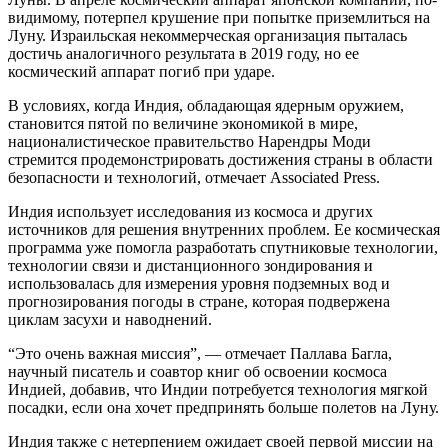
видимому, потерпел крушение при попытке приземлиться на
Луну. Израильская некоммерческая организация пыталась
достичь аналогичного результата в 2019 году, но ее
космический аппарат погиб при ударе.
В условиях, когда Индия, обладающая ядерным оружием,
становится пятой по величине экономикой в мире,
националистическое правительство Нарендры Моди
стремится продемонстрировать достижения страны в области
безопасности и технологий, отмечает Associated Press.
Индия использует исследования из космоса и других
источников для решения внутренних проблем. Ее космическая
программа уже помогла разработать спутниковые технологии,
технологии связи и дистанционного зондирования и
использовалась для измерения уровня подземных вод и
прогнозирования погоды в стране, которая подвержена
циклам засухи и наводнений.
“Это очень важная миссия”, — отмечает Паллава Багла,
научный писатель и соавтор книг об освоении космоса
Индией, добавив, что Индии потребуется технология мягкой
посадки, если она хочет предпринять больше полетов на Луну.
Индия также с нетерпением ожидает своей первой миссии на