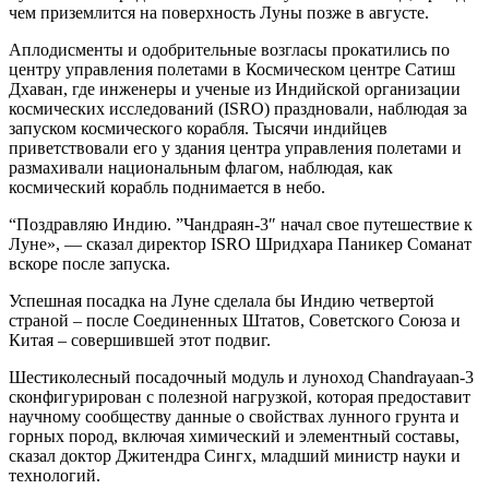
чем приземлится на поверхность Луны позже в августе.
Аплодисменты и одобрительные возгласы прокатились по
центру управления полетами в Космическом центре Сатиш
Дхаван, где инженеры и ученые из Индийской организации
космических исследований (ISRO) праздновали, наблюдая за
запуском космического корабля. Тысячи индийцев
приветствовали его у здания центра управления полетами и
размахивали национальным флагом, наблюдая, как
космический корабль поднимается в небо.
“Поздравляю Индию. ”Чандраян-3″ начал свое путешествие к
Луне», — сказал директор ISRO Шридхара Паникер Соманат
вскоре после запуска.
Успешная посадка на Луне сделала бы Индию четвертой
страной – после Соединенных Штатов, Советского Союза и
Китая – совершившей этот подвиг.
Шестиколесный посадочный модуль и луноход Chandrayaan-3
сконфигурирован с полезной нагрузкой, которая предоставит
научному сообществу данные о свойствах лунного грунта и
горных пород, включая химический и элементный составы,
сказал доктор Джитендра Сингх, младший министр науки и
технологий.