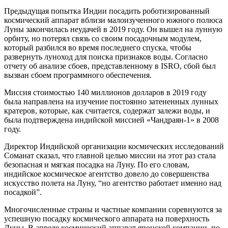
Предыдущая попытка Индии посадить роботизированный
космический аппарат вблизи малоизученного южного полюса
Луны закончилась неудачей в 2019 году. Он вышел на лунную
орбиту, но потерял связь со своим посадочным модулем,
который разбился во время последнего спуска, чтобы
развернуть луноход для поиска признаков воды. Согласно
отчету об анализе сбоев, представленному в ISRO, сбой был
вызван сбоем программного обеспечения.
Миссия стоимостью 140 миллионов долларов в 2019 году
была направлена на изучение постоянно затененных лунных
кратеров, которые, как считается, содержат залежи воды, и
была подтверждена индийской миссией «Чандраян-1» в 2008
году.
Директор Индийской организации космических исследований
Соманат сказал, что главной целью миссии на этот раз стала
безопасная и мягкая посадка на Луну. По его словам,
индийское космическое агентство довело до совершенства
искусство полета на Луну, “но агентство работает именно над
посадкой”.
Многочисленные страны и частные компании соревнуются за
успешную посадку космического аппарата на поверхность
Луны. В апреле космический аппарат японской компании, по-