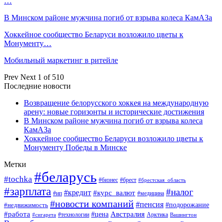
…
В Минском районе мужчина погиб от взрыва колеса КамАЗа
Хоккейное сообщество Беларуси возложило цветы к
Монументу…
Мобильный маркетинг в ритейле
Prev
Next
1 of 510
Последние новости
Возвращение белорусского хоккея на международную
арену: новые горизонты и исторические достижения
В Минском районе мужчина погиб от взрыва колеса
КамАЗа
Хоккейное сообщество Беларуси возложило цветы к
Монументу Победы в Минске
Метки
#беларусь
#tochka
#бизнес
#брест
#брестская_область
#зарплата
#налог
#кредит
#курс_валют
#ип
#медицина
#новости компаний
#пенсия
#подорожание
#недвижимость
Австралия
#работа
#цена
#технологии
#сигарета
Арктика
Вашингтон