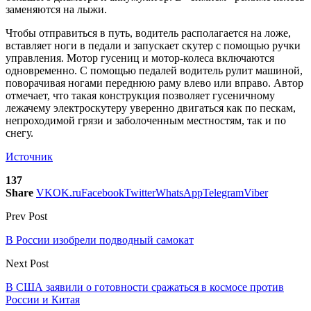
заменяются на лыжи.
Чтобы отправиться в путь, водитель располагается на ложе,
вставляет ноги в педали и запускает скутер с помощью ручки
управления. Мотор гусениц и мотор-колеса включаются
одновременно. С помощью педалей водитель рулит машиной,
поворачивая ногами переднюю раму влево или вправо. Автор
отмечает, что такая конструкция позволяет гусеничному
лежачему электроскутеру уверенно двигаться как по пескам,
непроходимой грязи и заболоченным местностям, так и по
снегу.
Источник
137
Share
VK
OK.ru
Facebook
Twitter
WhatsApp
Telegram
Viber
Prev Post
В России изобрели подводный самокат
Next Post
В США заявили о готовности сражаться в космосе против
России и Китая