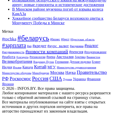
Возвращение белорусского хоккея на международную
арену: новые горизонты и исторические достижения
В Минском районе мужчина погиб от взрыва колеса
КамАЗа
Хоккейное сообщество Беларуси возложило цветы к
Монументу Победы в Минске
Метки
#беларусь
#tochka
#бизнес
#брест
#брестская_область
#зарплата
#налог
#кредит
#курс_валют
#ип
#медицина
#новости компаний
#пенсия
#подорожание
#недвижимость
Австралия
#работа
#цена
#технологии
#сигарета
Арктика
Вашингтон
Великобритания
Германия
Египет
Детские поделки
Владимир Путин
Китай
МГУ
Канада
Индия
Италия
Министерство здравоохранения
Правительство
Москва
Наука
Минобрнауки
Министерство обороны
Россия
США
РФ
Роскосмос
Украина
Франция
Турция
Япония
© 2026 - INFOS.BY. Все права защищены.
Любое копирование материалов с нашего ресурса разрешается
только с обратной активной ссылкой на страницу статьи.
Все материалы опубликованные на сайте взяты с открытых
источников и других порталов интернета, все права на
авторство принадлежат их законным владельцам.