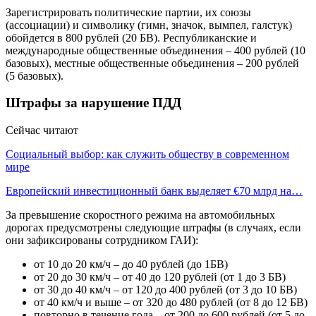
Зарегистрировать политические партии, их союзы
(ассоциации) и символику (гимн, значок, вымпел, галстук)
обойдется в 800 рублей (20 БВ). Республиканские и
международные общественные объединения – 400 рублей (10
базовых), местные общественные объединения – 200 рублей
(5 базовых).
Штрафы за нарушение ПДД
Сейчас читают
Социальный выбор: как служить обществу в современном
мире
Европейский инвестиционный банк выделяет €70 млрд на…
За превышение скоростного режима на автомобильных
дорогах предусмотрены следующие штрафы (в случаях, если
они зафиксированы сотрудником ГАИ):
от 10 до 20 км/ч – до 40 рублей (до 1БВ)
от 20 до 30 км/ч – от 40 до 120 рублей (от 1 до 3 БВ)
от 30 до 40 км/ч – от 120 до 400 рублей (от 3 до 10 БВ)
от 40 км/ч и выше – от 320 до 480 рублей (от 8 до 12 БВ)
повторно в течение года – от 200 до 600 рублей (от 5 до