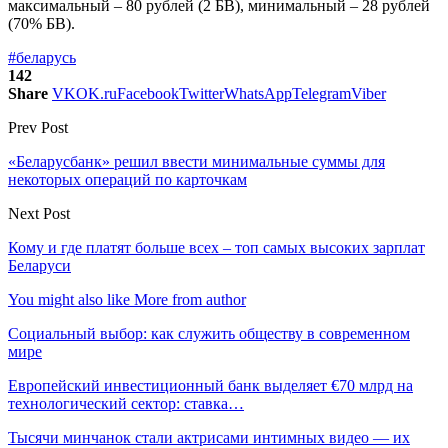
максимальный – 80 рублей (2 БВ), минимальный – 28 рублей
(70% БВ).
#беларусь
142
Share
VK
OK.ru
Facebook
Twitter
WhatsApp
Telegram
Viber
Prev Post
«Беларусбанк» решил ввести минимальные суммы для
некоторых операций по карточкам
Next Post
Кому и где платят больше всех – топ самых высоких зарплат
Беларуси
You might also like
More from author
Социальный выбор: как служить обществу в современном
мире
Европейский инвестиционный банк выделяет €70 млрд на
технологический сектор: ставка…
Тысячи минчанок стали актрисами интимных видео — их