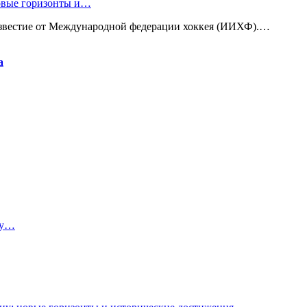
новые горизонты и…
известие от Международной федерации хоккея (ИИХФ).…
а
ту…