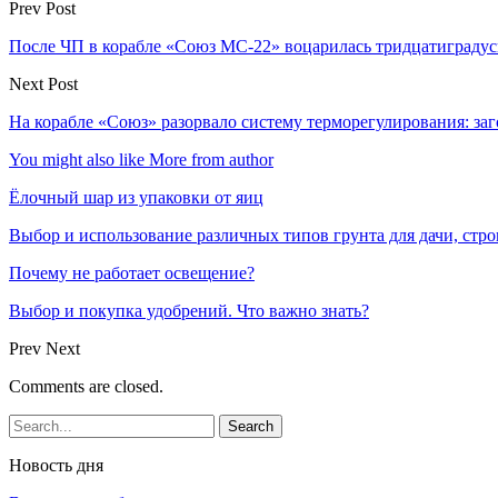
Prev Post
После ЧП в корабле «Союз МС-22» воцарилась тридцатиградус
Next Post
На корабле «Союз» разорвало систему терморегулирования: за
You might also like
More from author
Ёлочный шар из упаковки от яиц
Выбор и использование различных типов грунта для дачи, стр
Почему не работает освещение?
Выбор и покупка удобрений. Что важно знать?
Prev
Next
Comments are closed.
Новость дня