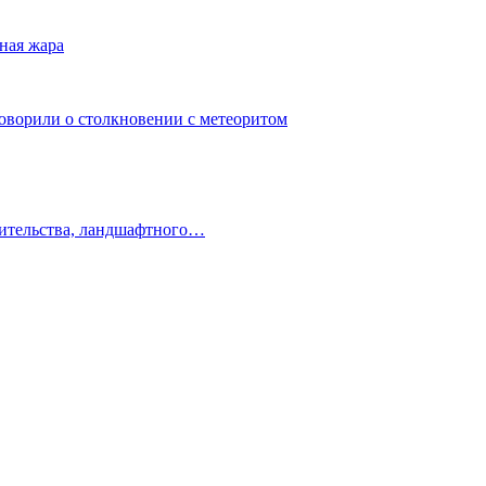
ная жара
говорили о столкновении с метеоритом
оительства, ландшафтного…