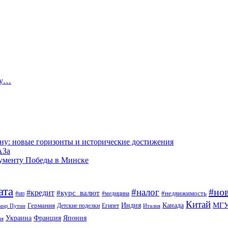
ту…
ну: новые горизонты и исторические достижения
АЗа
нументу Победы в Минске
ата
#но
#налог
#кредит
#курс_валют
#недвижимость
#ип
#медицина
Китай
МГ
Канада
Германия
Индия
Египет
Детские поделки
мир Путин
Италия
Япония
Украина
Франция
ия