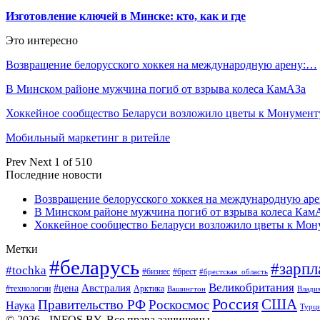
Изготовление ключей в Минске: кто, как и где
Это интересно
Возвращение белорусского хоккея на международную арену:…
В Минском районе мужчина погиб от взрыва колеса КамАЗа
Хоккейное сообщество Беларуси возложило цветы к Монумен
Мобильный маркетинг в ритейле
Prev
Next
1 of 510
Последние новости
Возвращение белорусского хоккея на международную аре
В Минском районе мужчина погиб от взрыва колеса Кам
Хоккейное сообщество Беларуси возложило цветы к Мо
Метки
#беларусь
#зарпл
#tochka
#бизнес
#брест
#брестская_область
Великобритания
Австралия
#цена
#технологии
Арктика
Вашингтон
Влади
Россия
США
Правительство РФ
Роскосмос
Наука
Турц
© 2026 - INFOS.BY. Все права защищены.