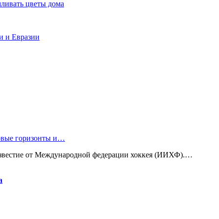
мливать цветы дома
и и Евразии
новые горизонты и…
известие от Международной федерации хоккея (ИИХФ).…
а