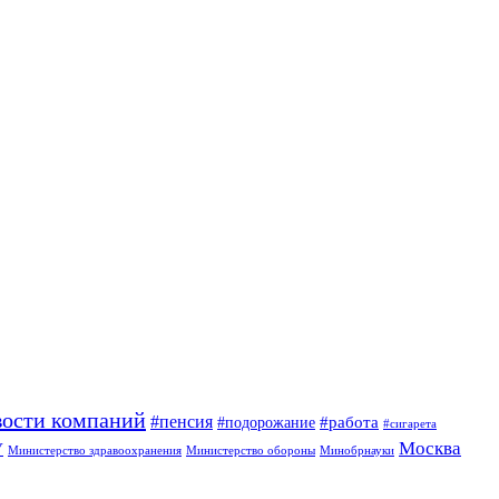
вости компаний
#пенсия
#подорожание
#работа
#сигарета
Москва
У
Минобрнауки
Министерство здравоохранения
Министерство обороны