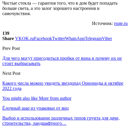
Чистые стекла — гарантия того, что в дом будет попадать
больше света, а это залог хорошего настроения и
самочувствия.
Источник:
rsute.ru
139
Share
VK
OK.ru
Facebook
Twitter
WhatsApp
Telegram
Viber
Prev Post
Для чего могут пригодиться пробки от вина и почему их не
стоит выбрасывать
Next Post
Какого числа можно увидеть звездопад Ориониды в октябре
2022 года
You might also like
More from author
Ёлочный шар из упаковки от яиц
Выбор и использование различных типов грунта для дачи,
строительства, ландшафтного…