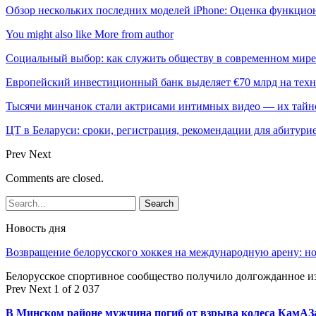
Обзор нескольких последних моделей iPhone: Оценка функцио
You might also like
More from author
Социальный выбор: как служить обществу в современном мире
Европейский инвестиционный банк выделяет €70 млрд на техн
Тысячи минчанок стали актрисами интимных видео — их тай
ЦТ в Беларуси: сроки, регистрация, рекомендации для абитури
Prev
Next
Comments are closed.
Новость дня
Возвращение белорусского хоккея на международную арену: 
Белорусское спортивное сообщество получило долгожданное 
Prev
Next
1 of 2 037
В Минском районе мужчина погиб от взрыва колеса КамАЗ