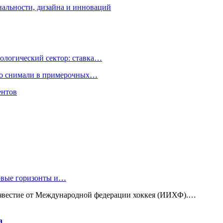
нальности, дизайна и инноваций
ологический сектор: ставка…
но снимали в примерочных…
ентов
новые горизонты и…
известие от Международной федерации хоккея (ИИХФ).…
а