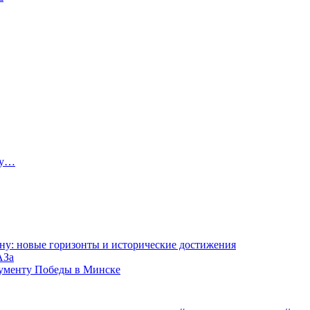
ту…
ну: новые горизонты и исторические достижения
АЗа
нументу Победы в Минске