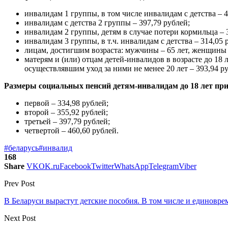
инвалидам 1 группы, в том числе инвалидам с детства – 4
инвалидам с детства 2 группы – 397,79 рублей;
инвалидам 2 группы, детям в случае потери кормильца – 
инвалидам 3 группы, в т.ч. инвалидам с детства – 314,05 
лицам, достигшим возраста: мужчины – 65 лет, женщины –
матерям и (или) отцам детей-инвалидов в возрасте до 18
осуществлявшим уход за ними не менее 20 лет – 393,94 р
Размеры социальных пенсий детям-инвалидам до 18 лет при
первой – 334,98 рублей;
второй – 355,92 рублей;
третьей – 397,79 рублей;
четвертой – 460,60 рублей.
#беларусь
#инвалид
168
Share
VK
OK.ru
Facebook
Twitter
WhatsApp
Telegram
Viber
Prev Post
В Беларуси вырастут детские пособия. В том числе и единовр
Next Post