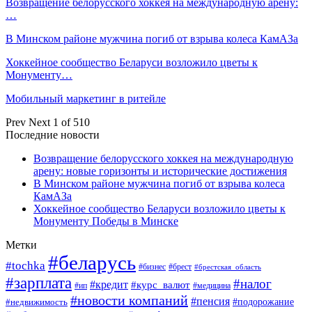
Возвращение белорусского хоккея на международную арену:
…
В Минском районе мужчина погиб от взрыва колеса КамАЗа
Хоккейное сообщество Беларуси возложило цветы к
Монументу…
Мобильный маркетинг в ритейле
Prev
Next
1 of 510
Последние новости
Возвращение белорусского хоккея на международную
арену: новые горизонты и исторические достижения
В Минском районе мужчина погиб от взрыва колеса
КамАЗа
Хоккейное сообщество Беларуси возложило цветы к
Монументу Победы в Минске
Метки
#беларусь
#tochka
#бизнес
#брест
#брестская_область
#зарплата
#налог
#кредит
#курс_валют
#ип
#медицина
#новости компаний
#пенсия
#подорожание
#недвижимость