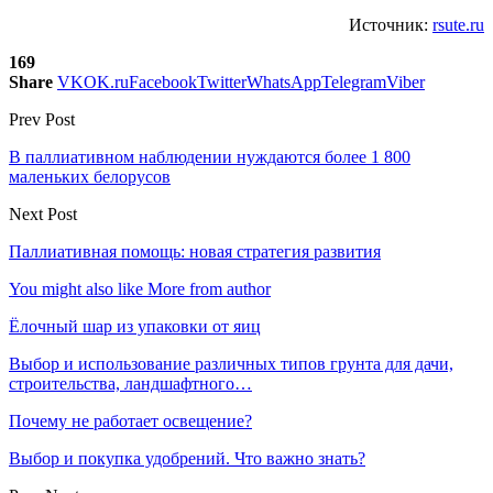
Источник:
rsute.ru
169
Share
VK
OK.ru
Facebook
Twitter
WhatsApp
Telegram
Viber
Prev Post
В паллиативном наблюдении нуждаются более 1 800
маленьких белорусов
Next Post
Паллиативная помощь: новая стратегия развития
You might also like
More from author
Ёлочный шар из упаковки от яиц
Выбор и использование различных типов грунта для дачи,
строительства, ландшафтного…
Почему не работает освещение?
Выбор и покупка удобрений. Что важно знать?