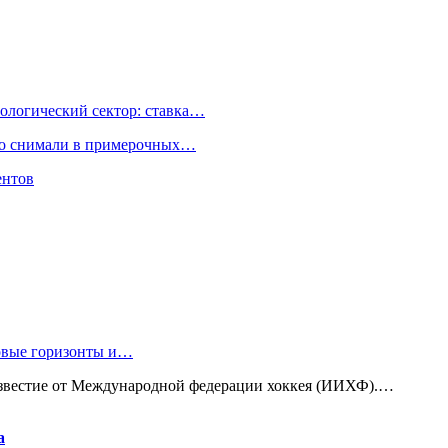
ологический сектор: ставка…
но снимали в примерочных…
ентов
новые горизонты и…
известие от Международной федерации хоккея (ИИХФ).…
а