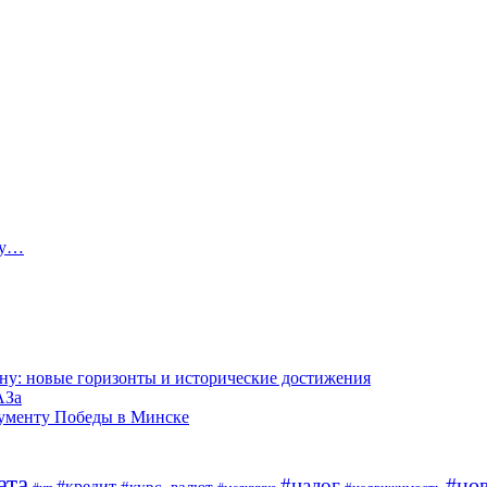
ту…
ну: новые горизонты и исторические достижения
АЗа
нументу Победы в Минске
ата
#но
#налог
#кредит
#курс_валют