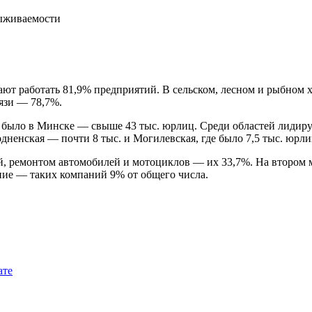
ают работать 81,9% предприятий. В сельском, лесном и рыбном
язи — 78,7%.
было в Минске — свыше 43 тыс. юрлиц. Среди областей лидирует
родненская — почти 8 тыс. и Могилевская, где было 7,5 тыс. юрл
й, ремонтом автомобилей и мотоциклов — их 33,7%. На втором 
ание — таких компаний 9% от общего числа.
ате