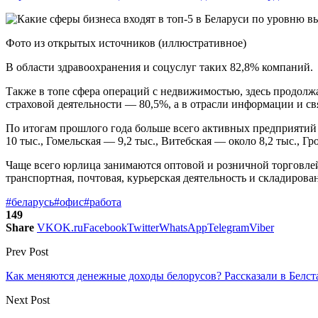
Фото из открытых источников (иллюстративное)
В области здравоохранения и соцуслуг таких 82,8% компаний.
Также в топе сфера операций с недвижимостью, здесь продолж
страховой деятельности — 80,5%, а в отрасли информации и св
По итогам прошлого года больше всего активных предприятий 
10 тыс., Гомельская — 9,2 тыс., Витебская — около 8,2 тыс., Г
Чаще всего юрлица занимаются оптовой и розничной торговле
транспортная, почтовая, курьерская деятельность и складиров
#беларусь
#офис
#работа
149
Share
VK
OK.ru
Facebook
Twitter
WhatsApp
Telegram
Viber
Prev Post
Как меняются денежные доходы белорусов? Рассказали в Белст
Next Post