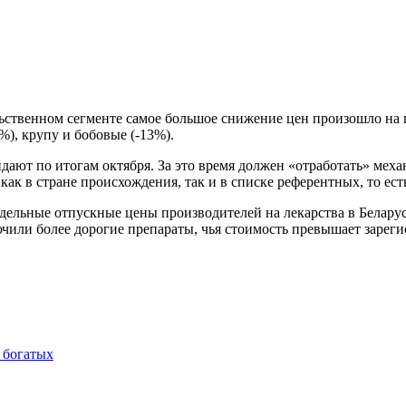
ственном сегменте самое большое снижение цен произошло на п
%), крупу и бобовые (-13%).
жидают по итогам октября. За это время должен «отработать» ме
к в стране происхождения, так и в списке референтных, то есть
ельные отпускные цены производителей на лекарства в Беларуси
чили более дорогие препараты, чья стоимость превышает зарег
 богатых