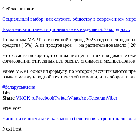
Сейчас читают
Социальный выбор: как служить обществу в современном мире
Европейский инвестиционный банк выделяет €70 млрд на…
По данным МАРТ, за истекший период 2023 года в непродоволь
средства (-5%). А из продтоваров — на растительное масло (-20
Что касается лекарств, то снижения цен на них в ведомстве о
согласовании отпускных цен оценку стоимости медпрепаратов ка
Ранее МАРТ обновил формулу, по которой рассчитываются пред
рамках международной технической помощи, и, наоборот, вклю
#беларусь
#цена
146
Share
VK
OK.ru
Facebook
Twitter
WhatsApp
Telegram
Viber
Prev Post
Чиновники посчитали, как много белорусов затронет налог для
Next Post