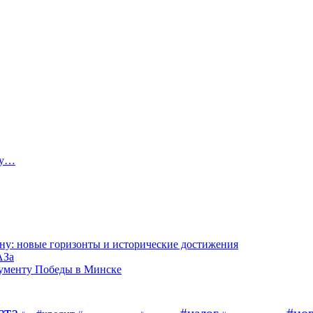
ту…
ну: новые горизонты и исторические достижения
АЗа
нументу Победы в Минске
ата
#но