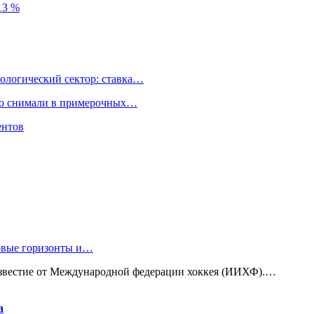
13 %
ологический сектор: ставка…
но снимали в примерочных…
ентов
новые горизонты и…
известие от Международной федерации хоккея (ИИХФ).…
а