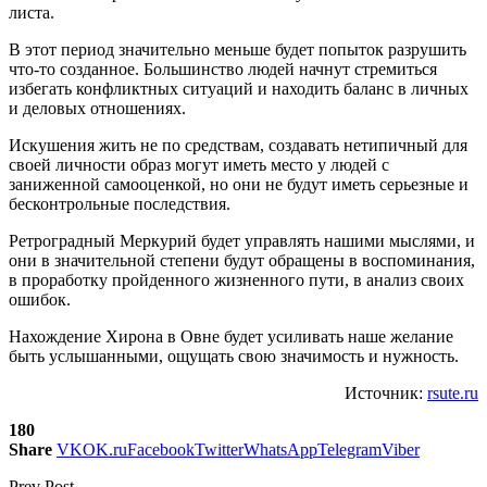
листа.
В этот период значительно меньше будет попыток разрушить
что-то созданное. Большинство людей начнут стремиться
избегать конфликтных ситуаций и находить баланс в личных
и деловых отношениях.
Искушения жить не по средствам, создавать нетипичный для
своей личности образ могут иметь место у людей с
заниженной самооценкой, но они не будут иметь серьезные и
бесконтрольные последствия.
Ретроградный Меркурий будет управлять нашими мыслями, и
они в значительной степени будут обращены в воспоминания,
в проработку пройденного жизненного пути, в анализ своих
ошибок.
Нахождение Хирона в Овне будет усиливать наше желание
быть услышанными, ощущать свою значимость и нужность.
Источник:
rsute.ru
180
Share
VK
OK.ru
Facebook
Twitter
WhatsApp
Telegram
Viber
Prev Post