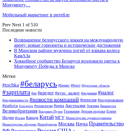
Монументу…
Мобильный маркетинг в ритейле
Prev
Next
1 of 510
Последние новости
Возвращение белорусского хоккея на международную
арену: новые горизонты и исторические достижения
В Минском районе мужчина погиб от взрыва колеса
КамАЗа
Хоккейное сообщество Беларуси возложило цветы к
Монументу Победы в Минске
Метки
#беларусь
#tochka
#бизнес
#брест
#брестская_область
#зарплата
#налог
#кредит
#курс_валют
#ип
#медицина
#новости компаний
#пенсия
#подорожание
#недвижимость
Австралия
#работа
#цена
#технологии
#сигарета
Арктика
Вашингтон
Великобритания
Германия
Египет
Детские поделки
Владимир Путин
Китай
МГУ
Канада
Индия
Италия
Министерство здравоохранения
Правительство
Москва
Наука
Минобрнауки
Министерство обороны
Россия
США
РФ
Роскосмос