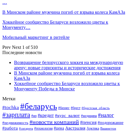
…
В Минском районе мужчина погиб от взрыва колеса КамАЗа
Хоккейное сообщество Беларуси возложило цветы к
Монументу…
Мобильный маркетинг в ритейле
Prev
Next
1 of 510
Последние новости
Возвращение белорусского хоккея на международную
арену: новые горизонты и исторические достижения
В Минском районе мужчина погиб от взрыва колеса
КамАЗа
Хоккейное сообщество Беларуси возложило цветы к
Монументу Победы в Минске
Метки
#беларусь
#tochka
#бизнес
#брест
#брестская_область
#зарплата
#налог
#кредит
#курс_валют
#ип
#медицина
#новости компаний
#пенсия
#подорожание
#недвижимость
Австралия
#работа
#цена
#технологии
#сигарета
Арктика
Вашингтон