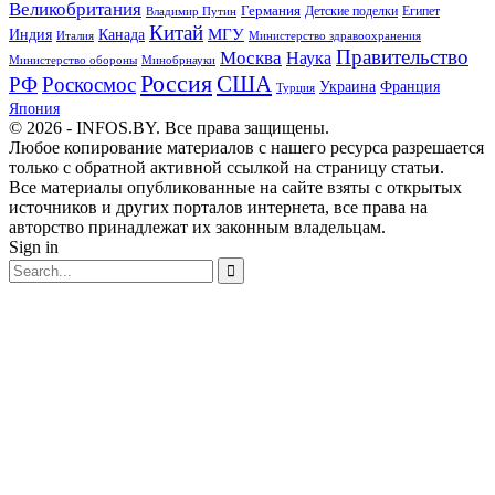
Великобритания
Германия
Египет
Детские поделки
Владимир Путин
Китай
МГУ
Канада
Индия
Италия
Министерство здравоохранения
Правительство
Москва
Наука
Минобрнауки
Министерство обороны
Россия
США
РФ
Роскосмос
Украина
Франция
Турция
Япония
© 2026 - INFOS.BY. Все права защищены.
Любое копирование материалов с нашего ресурса разрешается
только с обратной активной ссылкой на страницу статьи.
Все материалы опубликованные на сайте взяты с открытых
источников и других порталов интернета, все права на
авторство принадлежат их законным владельцам.
Sign in