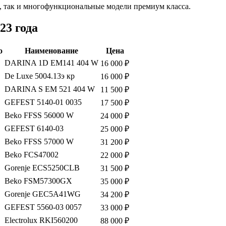
 так и многофункциональные модели премиум класса.
23 года
о
Наименование
Цена
DARINA 1D EM141 404 W
16 000 ₽
De Luxe 5004.13э кр
16 000 ₽
DARINA S EM 521 404 W
11 500 ₽
GEFEST 5140-01 0035
17 500 ₽
Beko FFSS 56000 W
24 000 ₽
GEFEST 6140-03
25 000 ₽
Beko FFSS 57000 W
31 200 ₽
Beko FCS47002
22 000 ₽
Gorenje ECS5250CLB
31 500 ₽
Beko FSM57300GX
35 000 ₽
Gorenje GEC5A41WG
34 200 ₽
GEFEST 5560-03 0057
33 000 ₽
Electrolux RKI560200
88 000 ₽