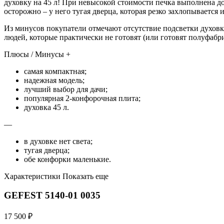
духовку на 45 л! При невысокой стоимости печка выполнена д
осторожно – у него тугая дверца, которая резко захлопывается 
Из минусов покупатели отмечают отсутствие подсветки духовки
людей, которые практически не готовят (или готовят полуфабр
Плюсы / Минусы +
самая компактная;
надежная модель;
лучший выбор для дачи;
популярная 2-конфорочная плита;
духовка 45 л.
—
в духовке нет света;
тугая дверца;
обе конфорки маленькие.
Характеристики Показать еще
GEFEST 5140-01 0035
17 500 ₽