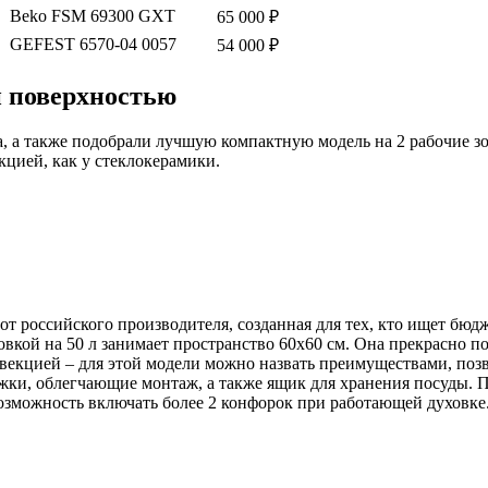
Beko FSM 69300 GXT
65 000 ₽
GEFEST 6570-04 0057
54 000 ₽
 поверхностью
, а также подобрали лучшую компактную модель на 2 рабочие з
кцией, как у стеклокерамики.
 от российского производителя, созданная для тех, кто ищет 
кой на 50 л занимает пространство 60х60 см. Она прекрасно под
нвекцией – для этой модели можно назвать преимуществами, по
ножки, облегчающие монтаж, а также ящик для хранения посуды
зможность включать более 2 конфорок при работающей духовке. 