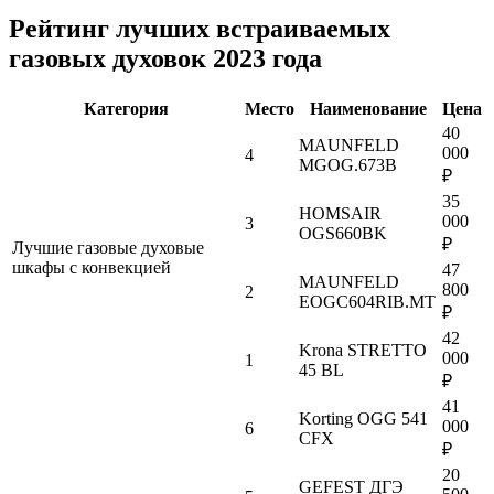
Рейтинг лучших встраиваемых
газовых духовок 2023 года
Категория
Место
Наименование
Цена
40
MAUNFELD
000
4
MGOG.673B
₽
35
HOMSAIR
000
3
OGS660BK
₽
Лучшие газовые духовые
шкафы с конвекцией
47
MAUNFELD
800
2
EOGC604RIB.MT
₽
42
Krona STRETTO
000
1
45 BL
₽
41
Korting OGG 541
000
6
CFX
₽
20
GEFEST ДГЭ