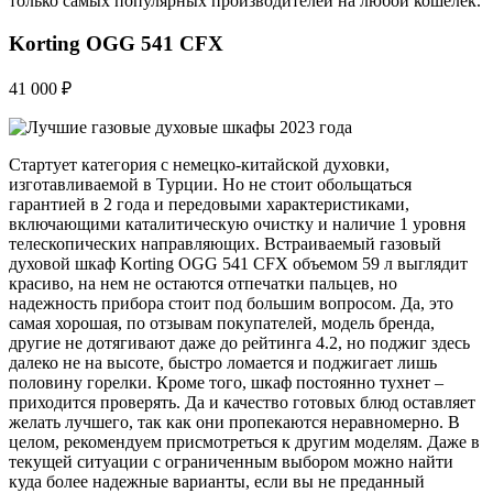
только самых популярных производителей на любой кошелек.
Korting OGG 541 CFX
41 000 ₽
Стартует категория с немецко-китайской духовки,
изготавливаемой в Турции. Но не стоит обольщаться
гарантией в 2 года и передовыми характеристиками,
включающими каталитическую очистку и наличие 1 уровня
телескопических направляющих. Встраиваемый газовый
духовой шкаф Korting OGG 541 CFX объемом 59 л выглядит
красиво, на нем не остаются отпечатки пальцев, но
надежность прибора стоит под большим вопросом. Да, это
самая хорошая, по отзывам покупателей, модель бренда,
другие не дотягивают даже до рейтинга 4.2, но поджиг здесь
далеко не на высоте, быстро ломается и поджигает лишь
половину горелки. Кроме того, шкаф постоянно тухнет –
приходится проверять. Да и качество готовых блюд оставляет
желать лучшего, так как они пропекаются неравномерно. В
целом, рекомендуем присмотреться к другим моделям. Даже в
текущей ситуации с ограниченным выбором можно найти
куда более надежные варианты, если вы не преданный