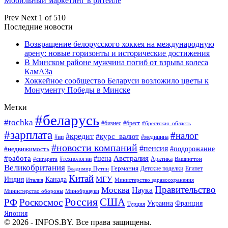
Мобильный маркетинг в ритейле
Prev
Next
1 of 510
Последние новости
Возвращение белорусского хоккея на международную
арену: новые горизонты и исторические достижения
В Минском районе мужчина погиб от взрыва колеса
КамАЗа
Хоккейное сообщество Беларуси возложило цветы к
Монументу Победы в Минске
Метки
#беларусь
#tochka
#бизнес
#брест
#брестская_область
#зарплата
#налог
#кредит
#курс_валют
#ип
#медицина
#новости компаний
#пенсия
#подорожание
#недвижимость
Австралия
#работа
#цена
#технологии
#сигарета
Арктика
Вашингтон
Великобритания
Германия
Египет
Детские поделки
Владимир Путин
Китай
МГУ
Канада
Индия
Италия
Министерство здравоохранения
Правительство
Москва
Наука
Минобрнауки
Министерство обороны
Россия
США
РФ
Роскосмос
Украина
Франция
Турция
Япония
© 2026 - INFOS.BY. Все права защищены.