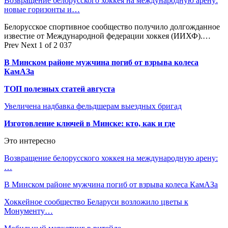
Возвращение белорусского хоккея на международную арену:
новые горизонты и…
Белорусское спортивное сообщество получило долгожданное
известие от Международной федерации хоккея (ИИХФ).…
Prev
Next
1 of 2 037
В Минском районе мужчина погиб от взрыва колеса
КамАЗа
ТОП полезных статей августа
Увеличена надбавка фельдшерам выездных бригад
Изготовление ключей в Минске: кто, как и где
Это интересно
Возвращение белорусского хоккея на международную арену:
…
В Минском районе мужчина погиб от взрыва колеса КамАЗа
Хоккейное сообщество Беларуси возложило цветы к
Монументу…