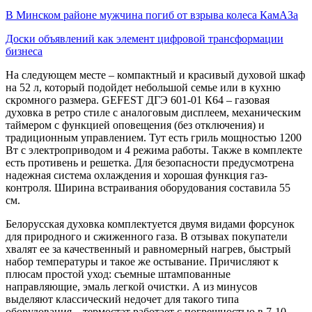
В Минском районе мужчина погиб от взрыва колеса КамАЗа
Доски объявлений как элемент цифровой трансформации
бизнеса
На следующем месте – компактный и красивый духовой шкаф
на 52 л, который подойдет небольшой семье или в кухню
скромного размера. GEFEST ДГЭ 601-01 К64 – газовая
духовка в ретро стиле с аналоговым дисплеем, механическим
таймером с функцией оповещения (без отключения) и
традиционным управлением. Тут есть гриль мощностью 1200
Вт с электроприводом и 4 режима работы. Также в комплекте
есть противень и решетка. Для безопасности предусмотрена
надежная система охлаждения и хорошая функция газ-
контроля. Ширина встраивания оборудования составила 55
см.
Белорусская духовка комплектуется двумя видами форсунок
для природного и сжиженного газа. В отзывах покупатели
хвалят ее за качественный и равномерный нагрев, быстрый
набор температуры и такое же остывание. Причисляют к
плюсам простой уход: съемные штампованные
направляющие, эмаль легкой очистки. А из минусов
выделяют классический недочет для такого типа
оборудования – термостат работает с погрешностью в 7-10