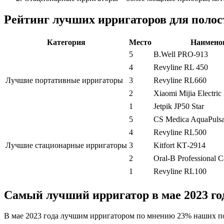
Рейтинг лучших ирригаторов для полост
Категория
Место
Наимено
5
B.Well PRO-913
4
Revyline RL 450
Лучшие портативные ирригаторы
3
Revyline RL660
2
Xiaomi Mijia Electri
1
Jetpik JP50 Star
5
CS Medica AquaPulsa
4
Revyline RL500
Лучшие стационарные ирригаторы
3
Kitfort КТ-2914
2
Oral-B Professional
1
Revyline RL100
Самый лучший ирригатор в мае 2023 го
В мае 2023 года лучшим ирригатором по мнению 23% наших польз