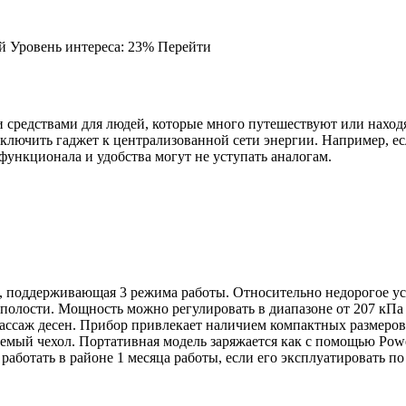
лей Уровень интереса: 23% Перейти
средствами для людей, которые много путешествуют или находят
ключить гаджет к централизованной сети энергии. Например, есл
функционала и удобства могут не уступать аналогам.
 поддерживающая 3 режима работы. Относительно недорогое уст
полости. Мощность можно регулировать в диапазоне от 207 кПа 
 массаж десен. Прибор привлекает наличием компактных размеров
емый чехол. Портативная модель заряжается как с помощью Powe
аботать в районе 1 месяца работы, если его эксплуатировать по