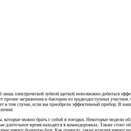
й лишь электрической зубной щеткой невозможно добиться эффе
т прочие загрязнения и бактерии из труднодоступных участков
ает в том случае, если вы приобрели эффективный прибор. В на
личия:
, которые можно брать с собой в поездки. Некоторые модели о
е длительное время находятся в командировках. Также стоит об
рые имеют большую базу. Как правило, такие изделия имеют нес