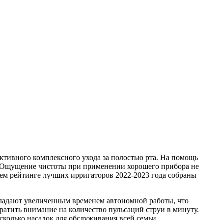
ктивного комплексного ухода за полостью рта. На помощь
. Ощущение чистоты при применении хорошего прибора не
шем рейтинге лучших ирригаторов 2022-2023 года собраны
бладают увеличенным временем автономной работы, что
ратить внимание на количество пульсаций струи в минуту.
колько насадок для обслуживания всей семьи.