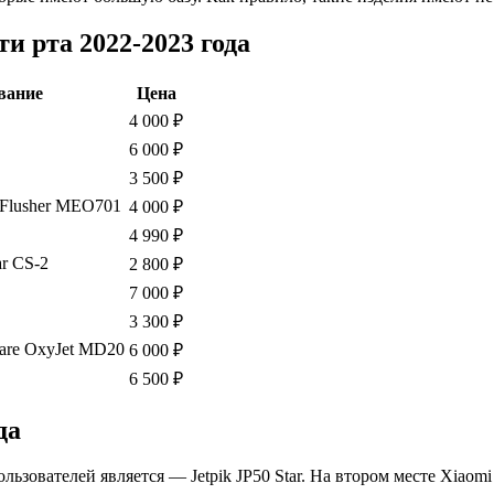
и рта 2022-2023 года
вание
Цена
4 000 ₽
6 000 ₽
3 500 ₽
c Flusher MEO701
4 000 ₽
4 990 ₽
r CS-2
2 800 ₽
7 000 ₽
3 300 ₽
 Care OxyJet MD20
6 000 ₽
6 500 ₽
да
ователей является — Jetpik JP50 Star. На втором месте Xiaomi M