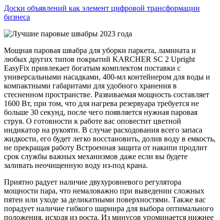
Доски объявлений как элемент цифровой трансформации
бизнеса
Мощная паровая швабра для уборки паркета, ламината и
любых других типов покрытий KARCHER SC 2 Upright
EasyFix привлекает богатым комплектом поставки с
универсальными насадками, 400-мл контейнером для воды и
компактными габаритами для удобного хранения в
стесненном пространстве. Развиваемая мощность составляет
1600 Вт, при том, что для нагрева резервуара требуется не
больше 30 секунд, после чего появляется нужная паровая
струя. О готовности к работе вас оповестит цветной
индикатор на рукояти. В случае расходования всего запаса
жидкости, его будет легко восстановить, долив воду в емкость,
не прекращая работу Встроенная защита от накипи продлит
срок службы важных механизмов даже если вы будете
заливать неочищенную воду из-под крана.
Приятно радует наличие двухуровневого регулятора
мощности пара, что немаловажно при выведении сложных
пятен или уходе за деликатными поверхностями. Также вас
порадует наличие гибкого шарнира для выбора оптимального
положения, исходя из роста. Из минусов упоминается нижнее