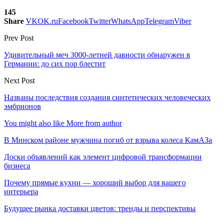
145
Share
VK
OK.ru
Facebook
Twitter
WhatsApp
Telegram
Viber
Prev Post
Удивительный меч 3000-летней давности обнаружен в
Германии: до сих пор блестит
Next Post
Названы последствия создания синтетических человеческих
эмбрионов
You might also like
More from author
В Минском районе мужчина погиб от взрыва колеса КамАЗа
Доски объявлений как элемент цифровой трансформации
бизнеса
Почему прямые кухни — хороший выбор для вашего
интерьера
Будущее рынка доставки цветов: тренды и перспективы