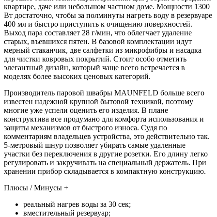
квартире, даче или небольшом частном доме. Мощности 1300
Вт достаточно, чтобы за полминуты нагреть воду в резервуаре
400 мл и быстро приступить к очищению поверхностей.
Выход пара составляет 28 г/мин, что облегчает удаление
старых, въевшихся пятен. В базовой комплектации идут
мерный стаканчик, две салфетки из микрофибры и насадка
для чистки ковровых покрытий. Стоит особо отметить
элегантный дизайн, который чаще всего встречается в
моделях более высоких ценовых категорий.
Производитель паровой швабры MAUNFELD больше всего
известен надежной крупной бытовой техникой, поэтому
многие уже успели оценить его изделия. В плане
конструктива все продумано для комфорта использования и
защиты механизмов от быстрого износа. Судя по
комментариям владельцев устройства, это действительно так.
5-метровый шнур позволяет убирать самые удаленные
участки без переключения в другие розетки. Его длину легко
регулировать и закручивать на специальный держатель. При
хранении прибор складывается в компактную конструкцию.
Плюсы / Минусы +
реальный нагрев воды за 30 сек;
вместительный резервуар;