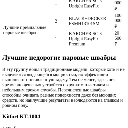
KARCHER SC 3
000
1
Upright EasyFix
₽
100
BLACK+DECKER
000
2
FSMH13101SM
₽
Лучшие премиальные
паровые швабры
20
KARCHER SC 3
500
1
Upright EasyFix
Premium
₽
Лучшие недорогие паровые швабры
В эту группу вошли традиционные модели, которые хоть и не
выделяются выдающейся мощностью, но эффективно
выполняют поставленную задачу. Тем не менее, здесь нет
чрезмерно дешевых устройств с хрупким пластиком и
небольшим сроком службы. Перечисленные швабры
способны очищать разные поверхности даже без моющих
средств, но наилучшие результаты наблюдаются на гладком и
ровном полу.
Kitfort KT-1004