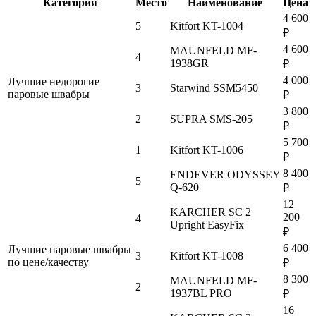
Категория
Место
Наименование
Цена
4 600
5
Kitfort KT-1004
₽
4 600
MAUNFELD MF-
4
1938GR
₽
4 000
Лучшие недорогие
3
Starwind SSM5450
паровые швабры
₽
3 800
2
SUPRA SMS-205
₽
5 700
1
Kitfort KT-1006
₽
8 400
ENDEVER ODYSSEY
5
Q-620
₽
12
KARCHER SC 2
200
4
Upright EasyFix
₽
6 400
Лучшие паровые швабры
3
Kitfort KT-1008
по цене/качеству
₽
8 300
MAUNFELD MF-
2
1937BL PRO
₽
16