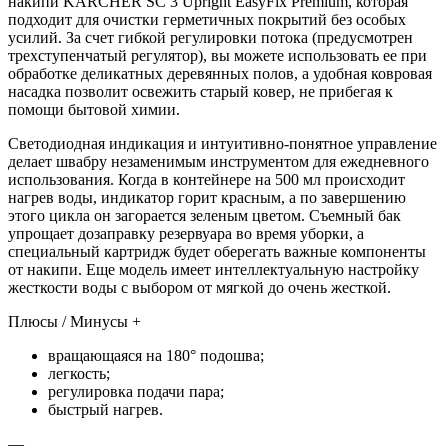
накипи KARCHER SC 3 Upright EasyFix Premium, которая
подходит для очистки герметичных покрытий без особых
усилий. За счет гибкой регулировки потока (предусмотрен
трехступенчатый регулятор), вы можете использовать ее при
обработке деликатных деревянных полов, а удобная ковровая
насадка позволит освежить старый ковер, не прибегая к
помощи бытовой химии.
Светодиодная индикация и интуитивно-понятное управление
делает швабру незаменимым инструментом для ежедневного
использования. Когда в контейнере на 500 мл происходит
нагрев воды, индикатор горит красным, а по завершению
этого цикла он загорается зеленым цветом. Съемный бак
упрощает дозаправку резервуара во время уборки, а
специальный картридж будет оберегать важные компоненты
от накипи. Еще модель имеет интеллектуальную настройку
жесткости воды с выбором от мягкой до очень жесткой.
Плюсы / Минусы +
вращающаяся на 180° подошва;
легкость;
регулировка подачи пара;
быстрый нагрев.
—