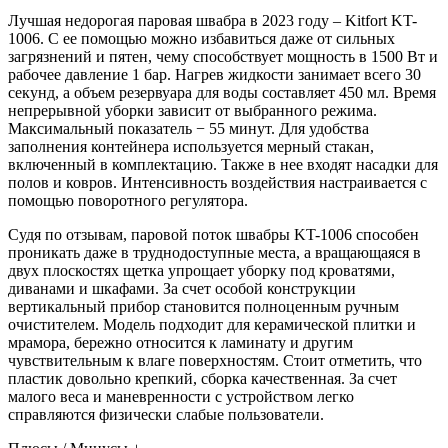
Лучшая недорогая паровая швабра в 2023 году – Kitfort KT-
1006. С ее помощью можно избавиться даже от сильных
загрязнений и пятен, чему способствует мощность в 1500 Вт и
рабочее давление 1 бар. Нагрев жидкости занимает всего 30
секунд, а объем резервуара для воды составляет 450 мл. Время
непрерывной уборки зависит от выбранного режима.
Максимальный показатель − 55 минут. Для удобства
заполнения контейнера используется мерный стакан,
включенный в комплектацию. Также в нее входят насадки для
полов и ковров. Интенсивность воздействия настраивается с
помощью поворотного регулятора.
Судя по отзывам, паровой поток швабры KT-1006 способен
проникать даже в труднодоступные места, а вращающаяся в
двух плоскостях щетка упрощает уборку под кроватями,
диванами и шкафами. За счет особой конструкции
вертикальный прибор становится полноценным ручным
очистителем. Модель подходит для керамической плитки и
мрамора, бережно относится к ламинату и другим
чувствительным к влаге поверхностям. Стоит отметить, что
пластик довольно крепкий, сборка качественная. За счет
малого веса и маневренности с устройством легко
справляются физически слабые пользователи.