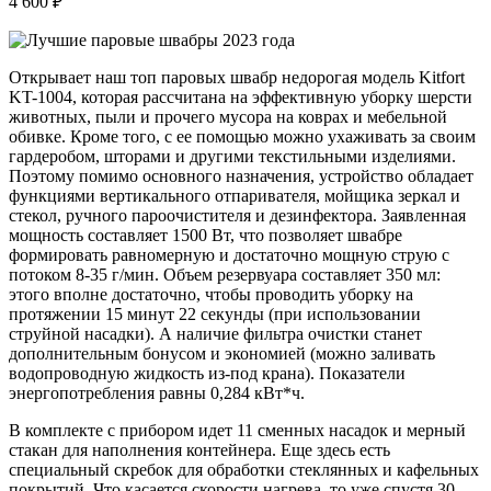
4 600 ₽
Открывает наш топ паровых швабр недорогая модель Kitfort
KT-1004, которая рассчитана на эффективную уборку шерсти
животных, пыли и прочего мусора на коврах и мебельной
обивке. Кроме того, с ее помощью можно ухаживать за своим
гардеробом, шторами и другими текстильными изделиями.
Поэтому помимо основного назначения, устройство обладает
функциями вертикального отпаривателя, мойщика зеркал и
стекол, ручного пароочистителя и дезинфектора. Заявленная
мощность составляет 1500 Вт, что позволяет швабре
формировать равномерную и достаточно мощную струю с
потоком 8-35 г/мин. Объем резервуара составляет 350 мл:
этого вполне достаточно, чтобы проводить уборку на
протяжении 15 минут 22 секунды (при использовании
струйной насадки). А наличие фильтра очистки станет
дополнительным бонусом и экономией (можно заливать
водопроводную жидкость из-под крана). Показатели
энергопотребления равны 0,284 кВт*ч.
В комплекте с прибором идет 11 сменных насадок и мерный
стакан для наполнения контейнера. Еще здесь есть
специальный скребок для обработки стеклянных и кафельных
покрытий. Что касается скорости нагрева, то уже спустя 30