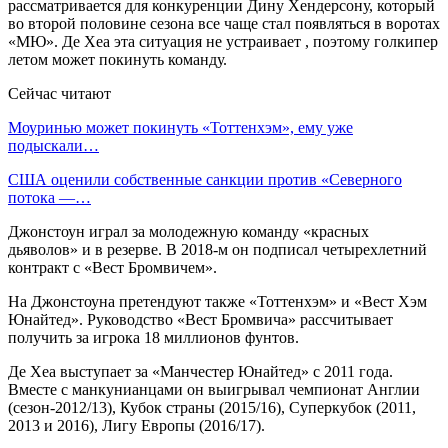
рассматривается для конкуренции Дину Хендерсону, который
во второй половине сезона все чаще стал появляться в воротах
«МЮ». Де Хеа эта ситуация не устраивает , поэтому голкипер
летом может покинуть команду.
Сейчас читают
Моуринью может покинуть «Тоттенхэм», ему уже
подыскали…
США оценили собственные санкции против «Северного
потока —…
Джонстоун играл за молодежную команду «красных
дьяволов» и в резерве. В 2018-м он подписал четырехлетний
контракт с «Вест Бромвичем».
На Джонстоуна претендуют также «Тоттенхэм» и «Вест Хэм
Юнайтед». Руководство «Вест Бромвича» рассчитывает
получить за игрока 18 миллионов фунтов.
Де Хеа выступает за «Манчестер Юнайтед» с 2011 года.
Вместе с манкунианцами он выигрывал чемпионат Англии
(сезон-2012/13), Кубок страны (2015/16), Суперкубок (2011,
2013 и 2016), Лигу Европы (2016/17).