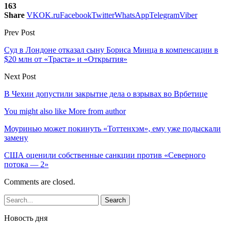
163
Share
VK
OK.ru
Facebook
Twitter
WhatsApp
Telegram
Viber
Prev Post
Суд в Лондоне отказал сыну Бориса Минца в компенсации в
$20 млн от «Траста» и «Открытия»
Next Post
В Чехии допустили закрытие дела о взрывах во Врбетице
You might also like
More from author
Моуринью может покинуть «Тоттенхэм», ему уже подыскали
замену
США оценили собственные санкции против «Северного
потока — 2»
Comments are closed.
Новость дня