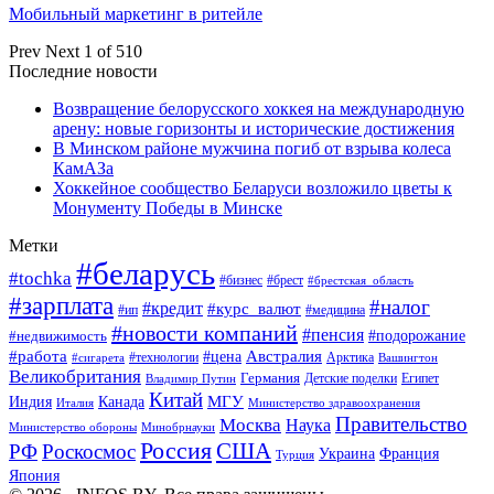
Мобильный маркетинг в ритейле
Prev
Next
1 of 510
Последние новости
Возвращение белорусского хоккея на международную
арену: новые горизонты и исторические достижения
В Минском районе мужчина погиб от взрыва колеса
КамАЗа
Хоккейное сообщество Беларуси возложило цветы к
Монументу Победы в Минске
Метки
#беларусь
#tochka
#бизнес
#брест
#брестская_область
#зарплата
#налог
#кредит
#курс_валют
#ип
#медицина
#новости компаний
#пенсия
#подорожание
#недвижимость
Австралия
#работа
#цена
#технологии
#сигарета
Арктика
Вашингтон
Великобритания
Германия
Египет
Детские поделки
Владимир Путин
Китай
МГУ
Канада
Индия
Италия
Министерство здравоохранения
Правительство
Москва
Наука
Минобрнауки
Министерство обороны
Россия
США
РФ
Роскосмос
Украина
Франция
Турция
Япония