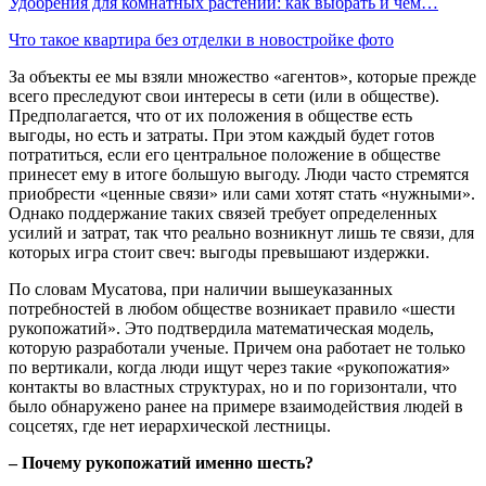
Удобрения для комнатных растений: как выбрать и чем…
Что такое квартира без отделки в новостройке фото
За объекты ее мы взяли множество «агентов», которые прежде
всего преследуют свои интересы в сети (или в обществе).
Предполагается, что от их положения в обществе есть
выгоды, но есть и затраты. При этом каждый будет готов
потратиться, если его центральное положение в обществе
принесет ему в итоге большую выгоду. Люди часто стремятся
приобрести «ценные связи» или сами хотят стать «нужными».
Однако поддержание таких связей требует определенных
усилий и затрат, так что реально возникнут лишь те связи, для
которых игра стоит свеч: выгоды превышают издержки.
По словам Мусатова, при наличии вышеуказанных
потребностей в любом обществе возникает правило «шести
рукопожатий». Это подтвердила математическая модель,
которую разработали ученые. Причем она работает не только
по вертикали, когда люди ищут через такие «рукопожатия»
контакты во властных структурах, но и по горизонтали, что
было обнаружено ранее на примере взаимодействия людей в
соцсетях, где нет иерархической лестницы.
– Почему рукопожатий именно шесть?