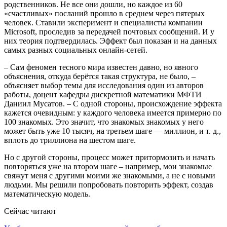
родственников. Не все они дошли, но каждое из 60
«счастливых» посланий прошло в среднем через пятерых
человек. Ставили эксперимент и специалисты компании
Microsoft, проследив за передачей почтовых сообщений. И у
них теория подтвердилась. Эффект был показан и на данных
самых разных социальных онлайн-сетей.
– Сам феномен тесного мира известен давно, но явного
объяснения, откуда берётся такая структура, не было, –
объясняет выбор темы для исследования один из авторов
работы, доцент кафедры дискретной математики МФТИ
Даниил Мусатов. – С одной стороны, происхождение эффекта
кажется очевидным: у каждого человека имеется примерно по
100 знакомых. Это значит, что знакомых знакомых у него
может быть уже 10 тысяч, на третьем шаге — миллион, и т. д.,
вплоть до триллиона на шестом шаге.
Но с другой стороны, процесс может притормозить и начать
повторяться уже на втором шаге – например, мои знакомые
свяжут меня с другими моими же знакомыми, а не с новыми
людьми. Мы решили попробовать повторить эффект, создав
математическую модель.
Сейчас читают