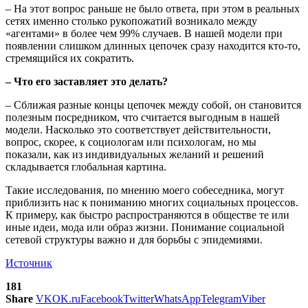
– На этот вопрос раньше не было ответа, при этом в реальных
сетях именно столько рукопожатий возникало между
«агентами» в более чем 99% случаев. В нашей модели при
появлении слишком длинных цепочек сразу находится кто-то,
стремящийся их сократить.
– Что его заставляет это делать?
– Сближая разные концы цепочек между собой, он становится
полезным посредником, что считается выгодным в нашей
модели. Насколько это соответствует действительности,
вопрос, скорее, к социологам или психологам, но мы
показали, как из индивидуальных желаний и решений
складывается глобальная картина.
Такие исследования, по мнению моего собеседника, могут
приблизить нас к пониманию многих социальных процессов.
К примеру, как быстро распространяются в обществе те или
иные идеи, мода или образ жизни. Понимание социальной
сетевой структуры важно и для борьбы с эпидемиями.
Источник
181
Share
VK
OK.ru
Facebook
Twitter
WhatsApp
Telegram
Viber