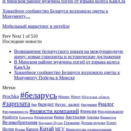
В Минском районе мужчина погиб от взрыва колеса КамАЗа
Хоккейное сообщество Беларуси возложило цветы к
Монументу…
Мобильный маркетинг в ритейле
Prev
Next
1 of 510
Последние новости
Возвращение белорусского хоккея на международную
арену: новые горизонты и исторические достижения
В Минском районе мужчина погиб от взрыва колеса
КамАЗа
Хоккейное сообщество Беларуси возложило цветы к
Монументу Победы в Минске
Метки
#беларусь
#tochka
#бизнес
#брест
#брестская_область
#зарплата
#налог
#кредит
#курс_валют
#ип
#медицина
#новости компаний
#пенсия
#подорожание
#недвижимость
Австралия
#работа
#цена
#технологии
#сигарета
Арктика
Вашингтон
Великобритания
Германия
Египет
Детские поделки
Владимир Путин
Китай
МГУ
Канада
Индия
Италия
Министерство здравоохранения