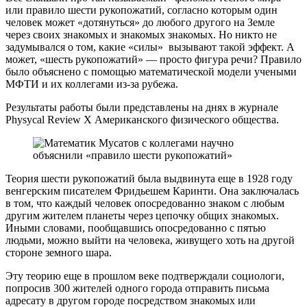
или правило шести рукопожатий, согласно которым один
человек может «дотянуться» до любого другого на Земле
через своих знакомых и знакомых знакомых. Но никто не
задумывался о том, какие «силы» вызывают такой эффект. А
может, «шесть рукопожатий» — просто фигура речи? Правило
было объяснено с помощью математической модели учеными
МФТИ и их коллегами из-за рубежа.
Результаты работы были представлены на днях в журнале
Physycal Review X Американского физического общества.
Теория шести рукопожатий была выдвинута еще в 1928 году
венгерским писателем Фридьешем Каринти. Она заключалась
в том, что каждый человек опосредованно знаком с любым
другим жителем планеты через цепочку общих знакомых.
Иными словами, пообщавшись опосредованно с пятью
людьми, можно выйти на человека, живущего хоть на другой
стороне земного шара.
Эту теорию еще в прошлом веке подтверждали социологи,
попросив 300 жителей одного города отправить письма
адресату в другом городе посредством знакомых или