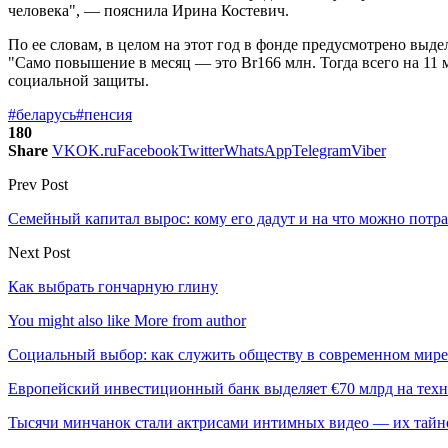
человека", — пояснила Ирина Костевич.
По ее словам, в целом на этот год в фонде предусмотрено выде
"Само повышение в месяц — это Br166 млн. Тогда всего на 11 
социальной защиты.
#беларусь
#пенсия
180
Share
VK
OK.ru
Facebook
Twitter
WhatsApp
Telegram
Viber
Prev Post
Семейный капитал вырос: кому его дадут и на что можно потр
Next Post
Как выбрать гончарную глину
You might also like
More from author
Социальный выбор: как служить обществу в современном мире
Европейский инвестиционный банк выделяет €70 млрд на техн
Тысячи минчанок стали актрисами интимных видео — их тай