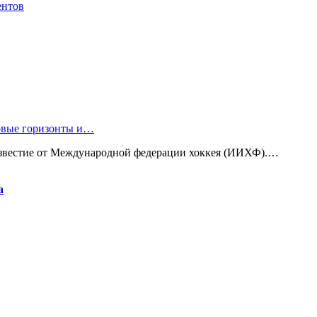
ентов
новые горизонты и…
известие от Международной федерации хоккея (ИИХФ).…
а