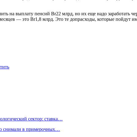
лить на выплату пенсий Br22 млрд, но их еще надо заработать ч
месяцев — это Br1,8 млрд. Это те допрасходы, которые пойдут и
атить
ологический сектор: ставка…
но снимали в примерочных…