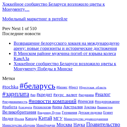
Хоккейное сообщество Беларуси возложило цветы к
Монументу…
Мобильный маркетинг в ритейле
Prev
Next
1 of 510
Последние новости
Возвращение белорусского хоккея на международную
арену: новые горизонты и исторические достижения
В Минском районе мужчина погиб от взрыва колеса
КамАЗа
Хоккейное сообщество Беларуси возложило цветы к
Монументу Победы в Минске
Метки
#беларусь
#tochka
#бизнес
#брест
#брестская_область
#зарплата
#налог
#кредит
#курс_валют
#ип
#медицина
#новости компаний
#пенсия
#подорожание
#недвижимость
Австралия
#работа
#цена
#технологии
#сигарета
Арктика
Вашингтон
Великобритания
Германия
Египет
Детские поделки
Владимир Путин
Китай
МГУ
Канада
Индия
Италия
Министерство здравоохранения
Правительство
Москва
Наука
Минобрнауки
Министерство обороны