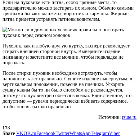
Если на пуховике есть пятна, особо грязные места, то
предварительно можно застирать их мылом. Обычно самыми
грязными бывают манжеты, воротник и карманы. Жирные
пятна придется устранять пятновыводителем.
Пуховик, как и любую другую куртку, эксперт рекомендует
стирать внешней стороной внутрь. Выверните изделие
наизнанку и застегните все молнии, чтобы подкладка не
порвалась.
После стирки пуховик необходимо встряхнуть, чтобы
наполнитель лег правильно. Сушите изделие вывернутым, в
вертикальном положении, повесив на плечики. Ускорять
сушку каким бы то ни было способом не рекомендуется,
потому что пух внутри собьется в комки. Единственное, что
допустимо — руками периодически взбивать содержимое,
чтобы оно высыхало правильно.
Источник:
rsute.ru
173
Share
VK
OK.ru
Facebook
Twitter
WhatsApp
Telegram
Viber