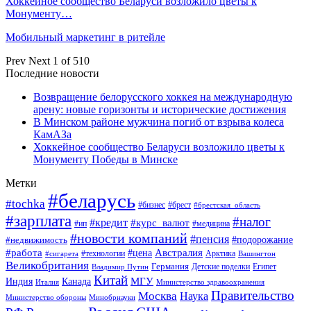
Хоккейное сообщество Беларуси возложило цветы к
Монументу…
Мобильный маркетинг в ритейле
Prev
Next
1 of 510
Последние новости
Возвращение белорусского хоккея на международную
арену: новые горизонты и исторические достижения
В Минском районе мужчина погиб от взрыва колеса
КамАЗа
Хоккейное сообщество Беларуси возложило цветы к
Монументу Победы в Минске
Метки
#беларусь
#tochka
#бизнес
#брест
#брестская_область
#зарплата
#налог
#кредит
#курс_валют
#ип
#медицина
#новости компаний
#пенсия
#подорожание
#недвижимость
Австралия
#работа
#цена
#технологии
#сигарета
Арктика
Вашингтон
Великобритания
Германия
Египет
Детские поделки
Владимир Путин
Китай
МГУ
Канада
Индия
Италия
Министерство здравоохранения
Правительство
Москва
Наука
Минобрнауки
Министерство обороны