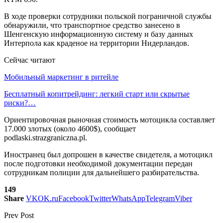
В ходе проверки сотрудники польской пограничной службы
обнаружили, что транспортное средство занесено в
Шенгенскую информационную систему и базу данных
Интерпола как краденое на территории Нидерландов.
Сейчас читают
Мобильный маркетинг в ритейле
Бесплатный копитрейдинг: легкий старт или скрытые
риски?…
Ориентировочная рыночная стоимость мотоцикла составляет
17.000 злотых (около 4600$), сообщает
podlaski.strazgraniczna.pl.
Иностранец был допрошен в качестве свидетеля, а мотоцикл
после подготовки необходимой документации передан
сотрудникам полиции для дальнейшего разбирательства.
149
Share
VK
OK.ru
Facebook
Twitter
WhatsApp
Telegram
Viber
Prev Post