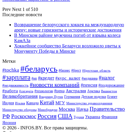
Prev
Next
1 of 510
Последние новости
Возвращение белорусского хоккея на международную
арену: новые горизонты и исторические достижения
В Минском районе мужчина погиб от взрыва колеса
КамАЗа
Хоккейное сообщество Беларуси возложило цветы к
Монументу Победы в Минске
Метки
#беларусь
#tochka
#бизнес
#брест
#брестская_область
#зарплата
#налог
#кредит
#курс_валют
#ип
#медицина
#новости компаний
#пенсия
#подорожание
#недвижимость
Австралия
#работа
#цена
#технологии
#сигарета
Арктика
Вашингтон
Великобритания
Германия
Египет
Детские поделки
Владимир Путин
Китай
МГУ
Канада
Индия
Италия
Министерство здравоохранения
Правительство
Москва
Наука
Минобрнауки
Министерство обороны
Россия
США
РФ
Роскосмос
Украина
Франция
Турция
Япония
© 2026 - INFOS.BY. Все права защищены.