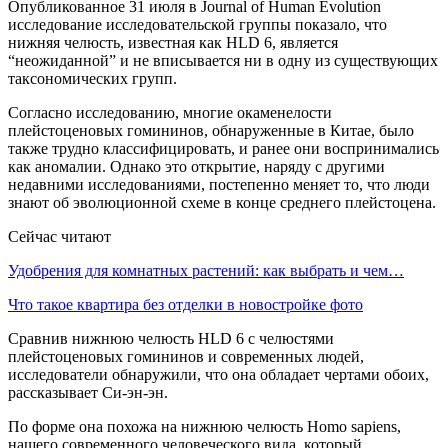
Опубликованное 31 июля в Journal of Human Evolution
исследование исследовательской группы показало, что
нижняя челюсть, известная как HLD 6, является
“неожиданной” и не вписывается ни в одну из существующих
таксономических групп.
Согласно исследованию, многие окаменелости
плейстоценовых гомининов, обнаруженные в Китае, было
также трудно классифицировать, и ранее они воспринимались
как аномалии. Однако это открытие, наряду с другими
недавними исследованиями, постепенно меняет то, что люди
знают об эволюционной схеме в конце среднего плейстоцена.
Сейчас читают
Удобрения для комнатных растений: как выбрать и чем…
Что такое квартира без отделки в новостройке фото
Сравнив нижнюю челюсть HLD 6 с челюстями
плейстоценовых гомининов и современных людей,
исследователи обнаружили, что она обладает чертами обоих,
рассказывает Си-эн-эн.
По форме она похожа на нижнюю челюсть Homo sapiens,
нашего современного человеческого вида, который