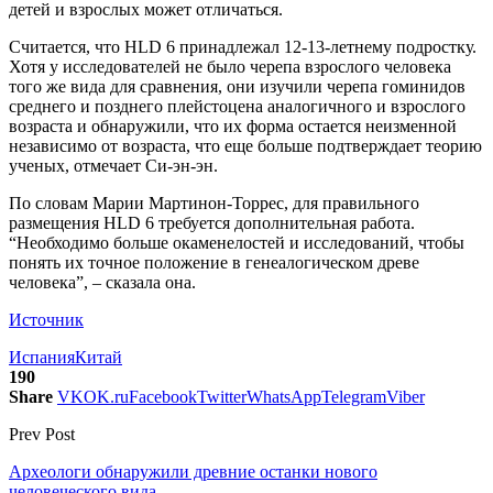
детей и взрослых может отличаться.
Считается, что HLD 6 принадлежал 12-13-летнему подростку.
Хотя у исследователей не было черепа взрослого человека
того же вида для сравнения, они изучили черепа гоминидов
среднего и позднего плейстоцена аналогичного и взрослого
возраста и обнаружили, что их форма остается неизменной
независимо от возраста, что еще больше подтверждает теорию
ученых, отмечает Си-эн-эн.
По словам Марии Мартинон-Торрес, для правильного
размещения HLD 6 требуется дополнительная работа.
“Необходимо больше окаменелостей и исследований, чтобы
понять их точное положение в генеалогическом древе
человека”, – сказала она.
Источник
Испания
Китай
190
Share
VK
OK.ru
Facebook
Twitter
WhatsApp
Telegram
Viber
Prev Post
Археологи обнаружили древние останки нового
человеческого вида