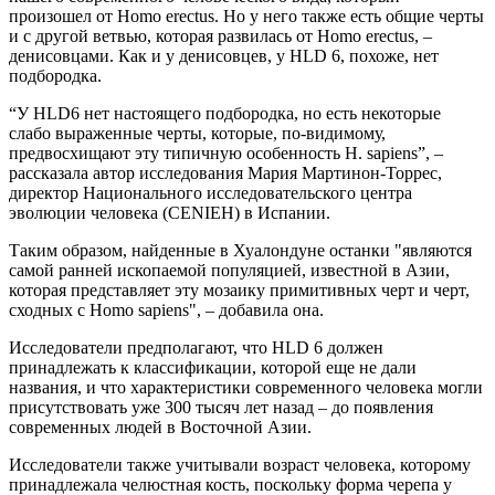
произошел от Homo erectus. Но у него также есть общие черты
и с другой ветвью, которая развилась от Homo erectus, –
денисовцами. Как и у денисовцев, у HLD 6, похоже, нет
подбородка.
“У HLD6 нет настоящего подбородка, но есть некоторые
слабо выраженные черты, которые, по-видимому,
предвосхищают эту типичную особенность H. sapiens”, –
рассказала автор исследования Мария Мартинон-Торрес,
директор Национального исследовательского центра
эволюции человека (CENIEH) в Испании.
Таким образом, найденные в Хуалондуне останки "являются
самой ранней ископаемой популяцией, известной в Азии,
которая представляет эту мозаику примитивных черт и черт,
сходных с Homo sapiens", – добавила она.
Исследователи предполагают, что HLD 6 должен
принадлежать к классификации, которой еще не дали
названия, и что характеристики современного человека могли
присутствовать уже 300 тысяч лет назад – до появления
современных людей в Восточной Азии.
Исследователи также учитывали возраст человека, которому
принадлежала челюстная кость, поскольку форма черепа у