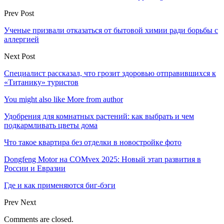
Prev Post
Ученые призвали отказаться от бытовой химии ради борьбы с
аллергией
Next Post
Специалист рассказал, что грозит здоровью отправившихся к
«Титанику» туристов
You might also like
More from author
Удобрения для комнатных растений: как выбрать и чем
подкармливать цветы дома
Что такое квартира без отделки в новостройке фото
Dongfeng Motor на COMvex 2025: Новый этап развития в
России и Евразии
Где и как применяются биг-бэги
Prev
Next
Comments are closed.