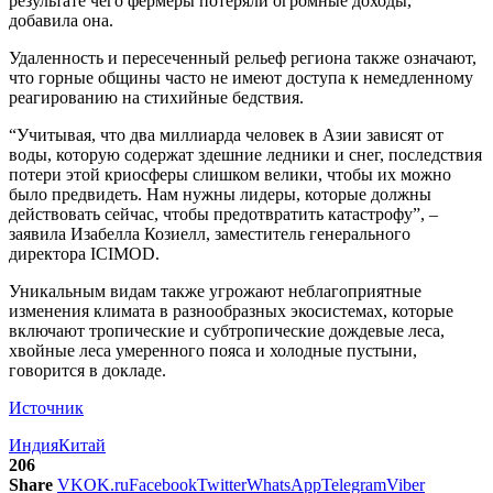
результате чего фермеры потеряли огромные доходы,
добавила она.
Удаленность и пересеченный рельеф региона также означают,
что горные общины часто не имеют доступа к немедленному
реагированию на стихийные бедствия.
“Учитывая, что два миллиарда человек в Азии зависят от
воды, которую содержат здешние ледники и снег, последствия
потери этой криосферы слишком велики, чтобы их можно
было предвидеть. Нам нужны лидеры, которые должны
действовать сейчас, чтобы предотвратить катастрофу”, –
заявила Изабелла Козиелл, заместитель генерального
директора ICIMOD.
Уникальным видам также угрожают неблагоприятные
изменения климата в разнообразных экосистемах, которые
включают тропические и субтропические дождевые леса,
хвойные леса умеренного пояса и холодные пустыни,
говорится в докладе.
Источник
Индия
Китай
206
Share
VK
OK.ru
Facebook
Twitter
WhatsApp
Telegram
Viber