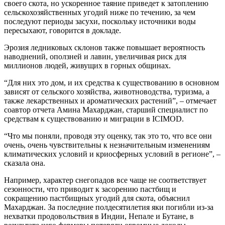
своего скота, но ускоренное таяние приведет к затоплению
сельскохозяйственных угодий ниже по течению, за чем
последуют периоды засухи, поскольку источники воды
пересыхают, говорится в докладе.
Эрозия ледниковых склонов также повышает вероятность
наводнений, оползней и лавин, увеличивая риск для
миллионов людей, живущих в горных общинах.
“Для них это дом, и их средства к существованию в основном
зависят от сельского хозяйства, животноводства, туризма, а
также лекарственных и ароматических растений”, – отмечает
соавтор отчета Амина Махарджан, старший специалист по
средствам к существованию и миграции в ICIMOD.
“Что мы поняли, проводя эту оценку, так это то, что все они
очень, очень чувствительны к незначительным изменениям
климатических условий и криосферных условий в регионе”, –
сказала она.
Например, характер снегопадов все чаще не соответствует
сезонности, что приводит к засорению пастбищ и
сокращению пастбищных угодий для скота, объяснил
Махарджан. За последние полдесятилетия яки погибли из-за
нехватки продовольствия в Индии, Непале и Бутане, в