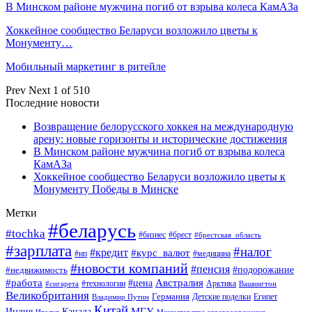
В Минском районе мужчина погиб от взрыва колеса КамАЗа
Хоккейное сообщество Беларуси возложило цветы к
Монументу…
Мобильный маркетинг в ритейле
Prev
Next
1 of 510
Последние новости
Возвращение белорусского хоккея на международную
арену: новые горизонты и исторические достижения
В Минском районе мужчина погиб от взрыва колеса
КамАЗа
Хоккейное сообщество Беларуси возложило цветы к
Монументу Победы в Минске
Метки
#беларусь
#tochka
#бизнес
#брест
#брестская_область
#зарплата
#налог
#кредит
#курс_валют
#ип
#медицина
#новости компаний
#пенсия
#подорожание
#недвижимость
Австралия
#работа
#цена
#технологии
#сигарета
Арктика
Вашингтон
Великобритания
Германия
Египет
Детские поделки
Владимир Путин
Китай
МГУ
Канада
Индия