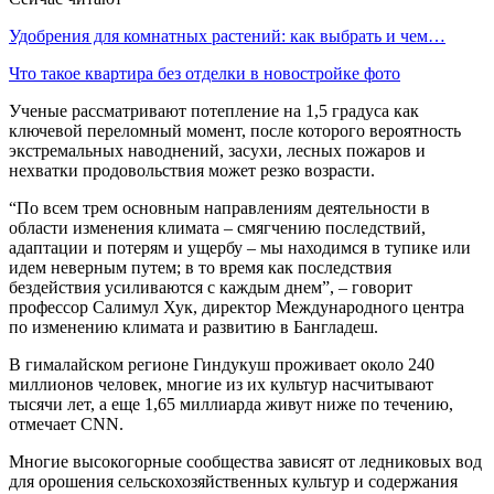
Удобрения для комнатных растений: как выбрать и чем…
Что такое квартира без отделки в новостройке фото
Ученые рассматривают потепление на 1,5 градуса как
ключевой переломный момент, после которого вероятность
экстремальных наводнений, засухи, лесных пожаров и
нехватки продовольствия может резко возрасти.
“По всем трем основным направлениям деятельности в
области изменения климата – смягчению последствий,
адаптации и потерям и ущербу – мы находимся в тупике или
идем неверным путем; в то время как последствия
бездействия усиливаются с каждым днем”, – говорит
профессор Салимул Хук, директор Международного центра
по изменению климата и развитию в Бангладеш.
В гималайском регионе Гиндукуш проживает около 240
миллионов человек, многие из их культур насчитывают
тысячи лет, а еще 1,65 миллиарда живут ниже по течению,
отмечает CNN.
Многие высокогорные сообщества зависят от ледниковых вод
для орошения сельскохозяйственных культур и содержания