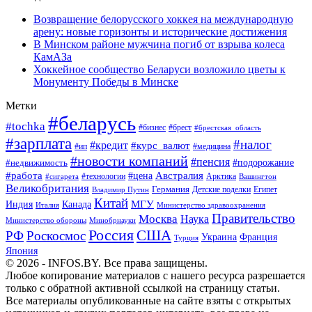
Возвращение белорусского хоккея на международную
арену: новые горизонты и исторические достижения
В Минском районе мужчина погиб от взрыва колеса
КамАЗа
Хоккейное сообщество Беларуси возложило цветы к
Монументу Победы в Минске
Метки
#беларусь
#tochka
#бизнес
#брест
#брестская_область
#зарплата
#налог
#кредит
#курс_валют
#ип
#медицина
#новости компаний
#пенсия
#подорожание
#недвижимость
Австралия
#работа
#цена
#технологии
#сигарета
Арктика
Вашингтон
Великобритания
Германия
Египет
Детские поделки
Владимир Путин
Китай
МГУ
Канада
Индия
Италия
Министерство здравоохранения
Правительство
Москва
Наука
Минобрнауки
Министерство обороны
Россия
США
РФ
Роскосмос
Украина
Франция
Турция
Япония
© 2026 - INFOS.BY. Все права защищены.
Любое копирование материалов с нашего ресурса разрешается
только с обратной активной ссылкой на страницу статьи.
Все материалы опубликованные на сайте взяты с открытых