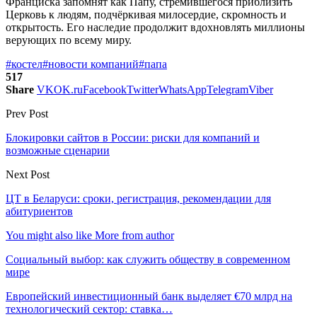
Франциска запомнят как Папу, стремившегося приблизить
Церковь к людям, подчёркивая милосердие, скромность и
открытость. Его наследие продолжит вдохновлять миллионы
верующих по всему миру.
#костел
#новости компаний
#папа
517
Share
VK
OK.ru
Facebook
Twitter
WhatsApp
Telegram
Viber
Prev Post
Блокировки сайтов в России: риски для компаний и
возможные сценарии
Next Post
ЦТ в Беларуси: сроки, регистрация, рекомендации для
абитуриентов
You might also like
More from author
Социальный выбор: как служить обществу в современном
мире
Европейский инвестиционный банк выделяет €70 млрд на
технологический сектор: ставка…