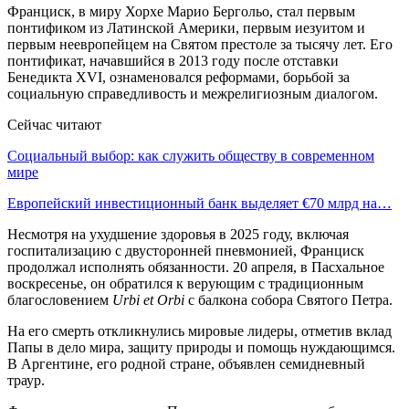
Франциск, в миру Хорхе Марио Бергольо, стал первым
понтификом из Латинской Америки, первым иезуитом и
первым неевропейцем на Святом престоле за тысячу лет. Его
понтификат, начавшийся в 2013 году после отставки
Бенедикта XVI, ознаменовался реформами, борьбой за
социальную справедливость и межрелигиозным диалогом.
Сейчас читают
Социальный выбор: как служить обществу в современном
мире
Европейский инвестиционный банк выделяет €70 млрд на…
Несмотря на ухудшение здоровья в 2025 году, включая
госпитализацию с двусторонней пневмонией, Франциск
продолжал исполнять обязанности. 20 апреля, в Пасхальное
воскресенье, он обратился к верующим с традиционным
благословением
Urbi et Orbi
с балкона собора Святого Петра.
На его смерть откликнулись мировые лидеры, отметив вклад
Папы в дело мира, защиту природы и помощь нуждающимся.
В Аргентине, его родной стране, объявлен семидневный
траур.