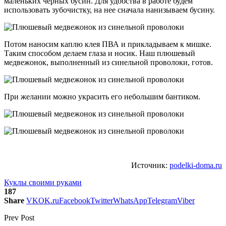
маленьких черных бусин. Для удобства в работе будем
использовать зубочистку, на нее сначала нанизываем бусину.
Потом наносим каплю клея ПВА и прикладываем к мишке.
Таким способом делаем глаза и носик. Наш плюшевый
медвежонок, выполненный из синельной проволоки, готов.
При желании можно украсить его небольшим бантиком.
Источник:
podelki-doma.ru
Куклы своими руками
187
Share
VK
OK.ru
Facebook
Twitter
WhatsApp
Telegram
Viber
Prev Post