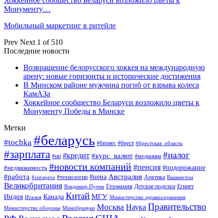
Хоккейное сообщество Беларуси возложило цветы к
Монументу…
Мобильный маркетинг в ритейле
Prev
Next
1 of 510
Последние новости
Возвращение белорусского хоккея на международную
арену: новые горизонты и исторические достижения
В Минском районе мужчина погиб от взрыва колеса
КамАЗа
Хоккейное сообщество Беларуси возложило цветы к
Монументу Победы в Минске
Метки
#беларусь
#tochka
#бизнес
#брест
#брестская_область
#зарплата
#налог
#кредит
#курс_валют
#ип
#медицина
#новости компаний
#пенсия
#подорожание
#недвижимость
Австралия
#работа
#цена
#технологии
#сигарета
Арктика
Вашингтон
Великобритания
Германия
Египет
Детские поделки
Владимир Путин
Китай
МГУ
Канада
Индия
Италия
Министерство здравоохранения
Правительство
Москва
Наука
Минобрнауки
Министерство обороны