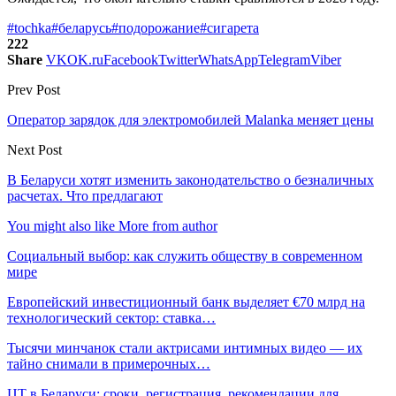
#tochka
#беларусь
#подорожание
#сигарета
222
Share
VK
OK.ru
Facebook
Twitter
WhatsApp
Telegram
Viber
Prev Post
Оператор зарядок для электромобилей Malanka меняет цены
Next Post
В Беларуси хотят изменить законодательство о безналичных
расчетах. Что предлагают
You might also like
More from author
Социальный выбор: как служить обществу в современном
мире
Европейский инвестиционный банк выделяет €70 млрд на
технологический сектор: ставка…
Тысячи минчанок стали актрисами интимных видео — их
тайно снимали в примерочных…
ЦТ в Беларуси: сроки, регистрация, рекомендации для