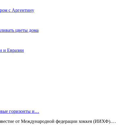
ером с Аргентину
мливать цветы дома
и и Евразии
новые горизонты и…
известие от Международной федерации хоккея (ИИХФ).…