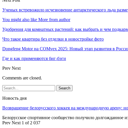
Next Post
Ученых встревожило исчезновение антарктического льда разм
You might also like
More from author
Удобрения для комнатных растений: как выбрать и чем подкар
Что такое квартира без отделки в новостройке фото
Dongfeng Motor на COMvex 2025: Новый этап развития в Росси
Где и как применяются биг-бэги
Prev
Next
Comments are closed.
Новость дня
Возвращение белорусского хоккея на международную арену: 
Белорусское спортивное сообщество получило долгожданное 
Prev
Next
1 of 2 037