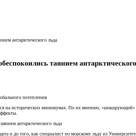
янием антарктического льда
 обеспокоились таянием антарктического
лобального потепления
тся на исторических минимумах. По их мнению, «шокирующий» с
эффекты.
марта и до того, как специалист по морскому льду из Университе