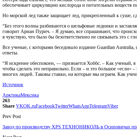
обеспечивает циркуляцию кислорода и питательных веществ по
Но морской лед также защищает лед, прикрепленный к суше, с
“Без этого волны разбиваются о шельфовые ледники и заставля
говорит Ариан Пурич. – Я думаю, все спрашивают, что происход
я чувствую, что было бы безответственно не связывать это с г
Все ученые, с которыми беседовало издание Guardian Australia
ответы.
“Я искренне обеспокоен, — признается Хоббс. – Как ученый, я 
чтобы сделать это неправильно. Если – и это большое «если» –
многих людей. Таковы ставки, на которые мы играем. Как учены
Источник
Арктика
Мексика
263
Share
VK
OK.ru
Facebook
Twitter
WhatsApp
Telegram
Viber
Prev Post
Завод по производству XPS ТЕХНОНИКОЛЬ в Осиповичах пр