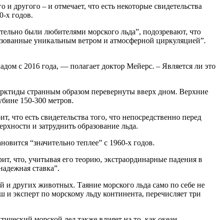
 и другого – и отмечает, что есть некоторые свидетельства
0-х годов.
тельно были любителями морского льда”, подозревают, что
бразованные уникальным ветром и атмосферной циркуляцией”.
адом с 2016 года, — полагает доктор Мейерс. – Является ли это
нтарктиды странным образом перевернуты вверх дном. Верхние
убине 150-300 метров.
 что есть свидетельства того, что непосредственно перед
рхности и затруднить образование льда.
овится “значительно теплее” с 1960-х годов.
т, что, учитывая его теорию, экстраординарные падения в
надежная ставка”.
 и других животных. Таяние морского льда само по себе не
 и эксперт по морскому льду континента, перечисляет три
тический морской лед также влияет на то, как океан