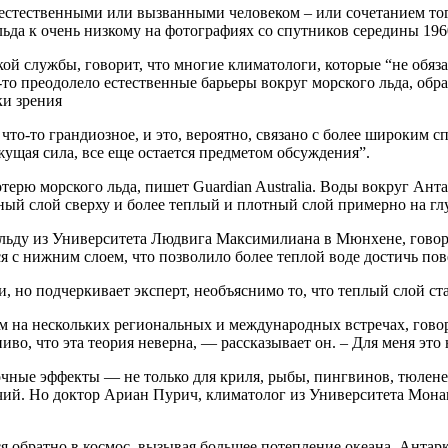
 естественными или вызванными человеком – или сочетанием того
льда к очень низкому на фотографиях со спутников середины 196
й службы, говорит, что многие климатологи, которые “не обяза
ц-то преодолело естественные барьеры вокруг морского льда, о
ки зрения
то-то грандиозное, и это, вероятно, связано с более широким сп
жущая сила, все еще остается предметом обсуждения”.
потерю морского льда, пишет Guardian Australia. Воды вокруг А
ный слой сверху и более теплый и плотный слой примерно на гл
льду из Университета Людвига Максимилиана в Мюнхене, говорит,
с нижним слоем, что позволило более теплой воде достичь пове
 но подчеркивает эксперт, необъяснимо то, что теплый слой стан
 на нескольких региональных и международных встречах, говори
о, что эта теория неверна, — рассказывает он. – Для меня это 
чные эффекты — не только для криля, рыбы, пингвинов, тюленей
ий. Но доктор Ариан Пурич, климатолог из Университета Монаш
я обратно в космос, вызывая большее потепление океана. Антарк