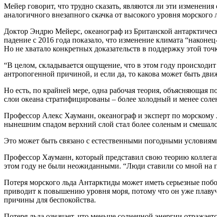
Мейер говорит, что трудно сказать, являются ли эти изменения
аналогичного внезапного скачка от высокого уровня морского 
Доктор Эндрю Мейерс, океанограф из Британской антарктическо
падение с 2016 года показало, что изменение климата “наконе
Но не хватало конкретных доказательств в поддержку этой точ
“В целом, складывается ощущение, что в этом году происходит ч
антропогенной причиной, и если да, то какова может быть дви
Но есть, по крайней мере, одна рабочая теория, объясняющая 
слои океана стратифицированы – более холодный и менее соле
Профессор Алекс Хауманн, океанограф и эксперт по морскому 
нынешним спадом верхний слой стал более соленым и смешался 
Это может быть связано с естественными погодными условиями,
Профессор Хауманн, который представил свою теорию коллегам
этом году не были неожиданными. “Люди ставили со мной на пив
Потеря морского льда Антарктиды может иметь серьезные побо
приводит к повышению уровня моря, потому что он уже плавуч
причины для беспокойства.
Потеря льда означает, что меньше солнечной энергии отражаетс