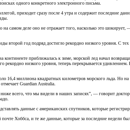
поисках одного конкретного электронного письма.
ллегой, приходит сразу после 4 утра и содержит последние дан
иды.
о на самом деле оно не отражает того, насколько это шокирует,
иды второй год подряд достигло рекордно низкого уровня. С тех
на континенте приближалась к зиме, морской лед начал возвраща
его рекордно низкого уровня, теперь перекрывается удивлением.
о 16,4 миллиона квадратных километров морского льда. Но на эт
тмечает Guardian Australia.
о ниже всего, что мы видели в наших записях”, — говорит докт
адо.
едставлять данные с американских спутников, которые регистрир
й почте Хоббса, и те же данные, которые за последние недели 