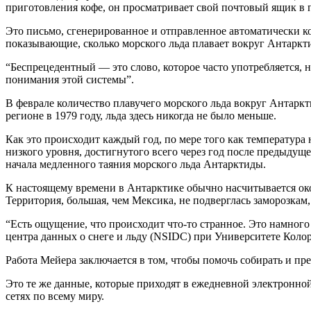
приготовления кофе, он просматривает свой почтовый ящик в 
Это письмо, сгенерированное и отправленное автоматически ко
показывающие, сколько морского льда плавает вокруг Антаркт
“Беспрецедентный — это слово, которое часто употребляется, н
понимания этой системы”.
В феврале количество плавучего морского льда вокруг Антаркт
регионе в 1979 году, льда здесь никогда не было меньше.
Как это происходит каждый год, по мере того как температура 
низкого уровня, достигнутого всего через год после предыдущ
начала медленного таяния морского льда Антарктиды.
К настоящему времени в Антарктике обычно насчитывается окол
Территория, большая, чем Мексика, не подверглась заморозкам, о
“Есть ощущение, что происходит что-то странное. Это намног
центра данных о снеге и льду (NSIDC) при Университете Колор
Работа Мейера заключается в том, чтобы помочь собирать и пр
Это те же данные, которые приходят в ежедневной электронно
сетях по всему миру.