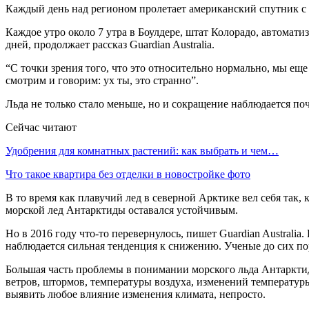
Каждый день над регионом пролетает американский спутник с п
Каждое утро около 7 утра в Боулдере, штат Колорадо, автомати
дней, продолжает рассказ Guardian Australia.
“С точки зрения того, что это относительно нормально, мы ещ
смотрим и говорим: ух ты, это странно”.
Льда не только стало меньше, но и сокращение наблюдается по
Сейчас читают
Удобрения для комнатных растений: как выбрать и чем…
Что такое квартира без отделки в новостройке фото
В то время как плавучий лед в северной Арктике вел себя так,
морской лед Антарктиды оставался устойчивым.
Но в 2016 году что-то перевернулось, пишет Guardian Australia
наблюдается сильная тенденция к снижению. Ученые до сих пор
Большая часть проблемы в понимании морского льда Антаркти
ветров, штормов, температуры воздуха, изменений температуры
выявить любое влияние изменения климата, непросто.