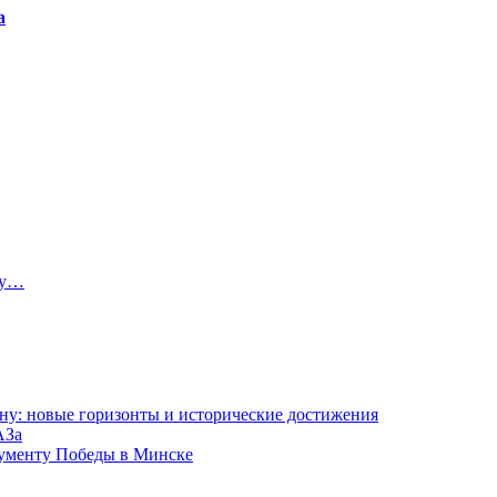
а
ту…
ну: новые горизонты и исторические достижения
АЗа
нументу Победы в Минске