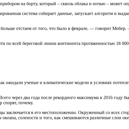
рибором на борту, который – сквозь облака и ночью – может оп
зированная система собирает данные, запускает алгоритм и выдае
е больше отстаем от того, что было в феврале, — говорит Мейер.
чти по всей береговой линии континента протяженностью 18 000
 как ожидали ученые и климатические модели в условиях потеплен
. Всего через два года после рекордного максимума в 2016 году б
 спорят, почему.
ды заключается в его местоположении. Окруженный со всех сто
 океана, солености и того, как смешиваются различные слои оке