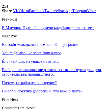
214
Share
VK
OK.ru
Facebook
Twitter
WhatsApp
Telegram
Viber
Prev Post
В Млечном Пути обнаружено кладбище древних звезд
Next Post
Высокія медыцынскія тэхналогіі — у Гродне
You might also like
More from author
Ёлочный шар из упаковки от яиц
Выбор и использование различных типов грунта для дачи,
строительства, ландшафтного…
Почему не работает освещение?
Выбор и покупка удобрений. Что важно знать?
Prev
Next
Comments are closed.