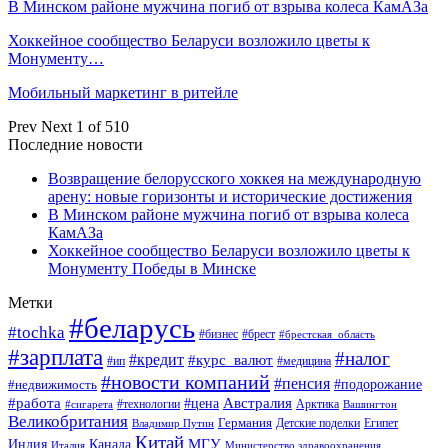
В Минском районе мужчина погиб от взрыва колеса КамАЗа
Хоккейное сообщество Беларуси возложило цветы к
Монументу…
Мобильный маркетинг в ритейле
Prev
Next
1 of 510
Последние новости
Возвращение белорусского хоккея на международную
арену: новые горизонты и исторические достижения
В Минском районе мужчина погиб от взрыва колеса
КамАЗа
Хоккейное сообщество Беларуси возложило цветы к
Монументу Победы в Минске
Метки
#беларусь
#tochka
#бизнес
#брест
#брестская_область
#зарплата
#налог
#кредит
#курс_валют
#ип
#медицина
#новости компаний
#пенсия
#подорожание
#недвижимость
Австралия
#работа
#цена
#технологии
#сигарета
Арктика
Вашингтон
Великобритания
Германия
Египет
Детские поделки
Владимир Путин
Китай
МГУ
Канада
Индия
Италия
Министерство здравоохранения