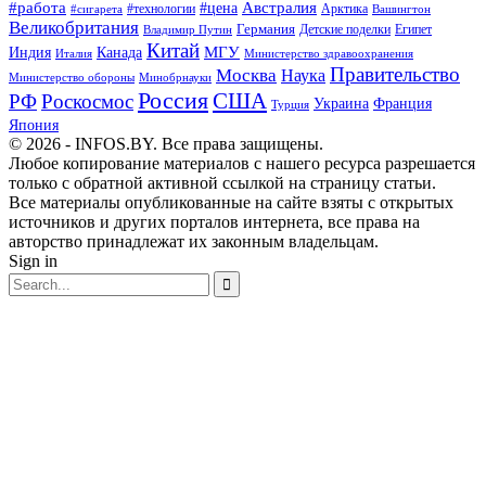
Австралия
#работа
#цена
#технологии
#сигарета
Арктика
Вашингтон
Великобритания
Германия
Египет
Детские поделки
Владимир Путин
Китай
МГУ
Канада
Индия
Италия
Министерство здравоохранения
Правительство
Москва
Наука
Минобрнауки
Министерство обороны
Россия
США
РФ
Роскосмос
Украина
Франция
Турция
Япония
© 2026 - INFOS.BY. Все права защищены.
Любое копирование материалов с нашего ресурса разрешается
только с обратной активной ссылкой на страницу статьи.
Все материалы опубликованные на сайте взяты с открытых
источников и других порталов интернета, все права на
авторство принадлежат их законным владельцам.
Sign in