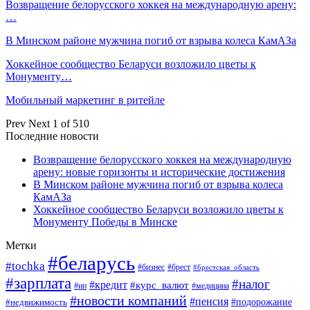
Возвращение белорусского хоккея на международную арену:
…
В Минском районе мужчина погиб от взрыва колеса КамАЗа
Хоккейное сообщество Беларуси возложило цветы к
Монументу…
Мобильный маркетинг в ритейле
Prev
Next
1 of 510
Последние новости
Возвращение белорусского хоккея на международную
арену: новые горизонты и исторические достижения
В Минском районе мужчина погиб от взрыва колеса
КамАЗа
Хоккейное сообщество Беларуси возложило цветы к
Монументу Победы в Минске
Метки
#беларусь
#tochka
#бизнес
#брест
#брестская_область
#зарплата
#налог
#кредит
#курс_валют
#ип
#медицина
#новости компаний
#пенсия
#подорожание
#недвижимость