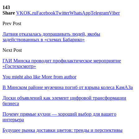
143
Share
VK
OK.ru
Facebook
Twitter
WhatsApp
Telegram
Viber
Prev Post
Латвия отказалась допрашивать людей, якобы
задействованных в «схемах Бабарико»
Next Post
ГАИ Минска проводит профилактическое мероприятие
«Гостехосмотр»
You might also like
More from author
В Минском районе мужчина погиб от взрыва колеса КамАЗа
Доски объявлений как элемент цифровой трансформации
бизнеса
Почему прямые кухни — хороший выбор для вашего
интерьера
Будущее рынка доставки цветов: тренды и перспективы