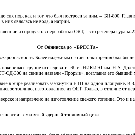
о сих пор, как и тот, что был построен за ним, – БН-800. Главн
в них являлась не вода, а натрий.
вленное из продуктов переработки ОЯТ, – это регенерат урана-2
От Обнинска до «БРЕСТа»
 пожароопасности. Более надежным с этой точки зрения был бы 
– покорилась группе исследователей из НИКИЭТ им. Н.А. Долле
СТ-ОД-300 на свинце назвали «Прорыв», возглавил его бывший
ые в мире реализовать замкнутый ЯТЦ на одной площадке. В ЗА
ниевое топливо, изготовленное из ОЯТ. Только, в отличие от пер
ерске и направлено на изготовление свежего топлива. Это и на