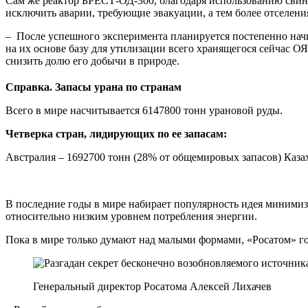
Сам же реактор БРЕСТ-ОД-300, благодаря использованию свинц
исключить аварии, требующие эвакуации, а тем более отселени
– После успешного эксперимента планируется постепенно начи
на их основе базу для утилизации всего хранящегося сейчас О
снизить долю его добычи в природе.
Справка. Запасы урана по странам
Всего в мире насчитывается 6147800 тонн урановой руды.
Четверка стран, лидирующих по ее запасам:
Австралия – 1692700 тонн (28% от общемировых запасов) Каза
В последние годы в мире набирает популярность идея миними
относительно низким уровнем потребления энергии.
Пока в мире только думают над малыми формами, «Росатом» го
Генеральный директор Росатома Алексей Лихачев