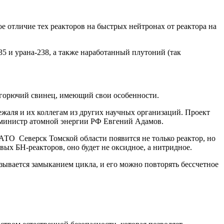
ое отличие тех реакторов на быстрых нейтронах от реактора на
35 и урана-238, а также наработанный плутоний (так
негорючий свинец, имеющий свои особенности.
жаля и их коллегам из других научных организаций. Проект
 министр атомной энергии РФ Евгений Адамов.
ТО Северск Томской области появится не только реактор, но
вых БН-реакторов, оно будет не оксидное, а нитридное.
зывается замыканием цикла, и его можно повторять бессчетное