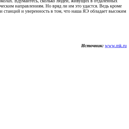
околах. Вдумайтесь, сколько людей, живущих в отдаленных
еским направлениям. Но вряд ли им это удастся. Ведь кроме
ии станций и уверенность в том, что наша ЯЭ обладает высоким
Источник:
www.mk.ru