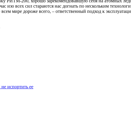
овку РИТМ-200, хорошо зарекомендовавшую себя на атомных лед
 изо всех сил стараются нас догнать по нескольким технологич
о всем мире дороже всего, – ответственный подход к эксплуатац
u
 не испортить ее