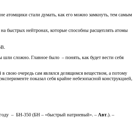
е атомщики стали думать, как его можно замкнуть, тем самым
а на быстрых нейтронах, которые способны расщеплять атомы
эВ.
ли сложно. Главное было – понять, как будет вести себя
й в свою очередь сам являлся делящимся веществом, а потому
эксперименте показал себя крайне небезопасной конструкцией,
 году – БН-350 (БН – «быстрый натриевый». –
Авт
.). –