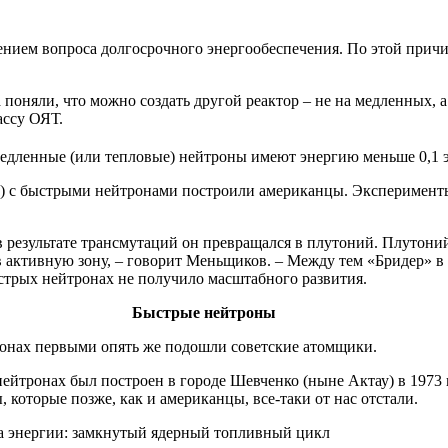
ием вопроса долгосрочного энергообеспечения. По этой причин
поняли, что можно создать другой реактор – не на медленных, 
ассу ОЯТ.
едленные (или тепловые) нейтроны имеют энергию меньше 0,1 
 с быстрыми нейтронами построили американцы. Эксперименты ш
 в результате трансмутаций он превращался в плутоний. Плутони
 активную зону, – говорит Меньщиков. – Между тем «Бридер» в 
стрых нейтронах не получило масштабного развития.
Быстрые нейтроны
онах первыми опять же подошли советские атомщики.
йтронах был построен в городе Шевченко (ныне Актау) в 1973
 которые позже, как и американцы, все-таки от нас отстали.