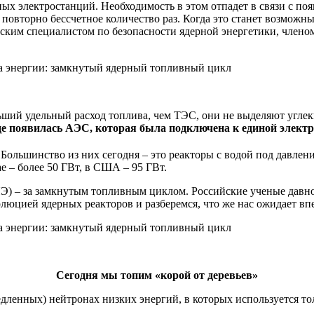
ых электростанций. Необходимость в этом отпадет в связи с по
повторно бессчетное количество раз. Когда это станет возможн
ийским специалистом по безопасности ядерной энергетики, член
ий удельный расход топлива, чем ТЭС, они не выделяют углеки
е появилась АЭС, которая была подключена к единой электро
 Большинство из них сегодня – это реакторы с водой под давле
е – более 50 ГВт, в США – 95 ГВт.
(ЯЭ) – за замкнутым топливным циклом. Российские ученые дав
люцией ядерных реакторов и разберемся, что же нас ожидает вп
Сегодня мы топим «корой от деревьев»
ленных) нейтронах низких энергий, в которых используется тол