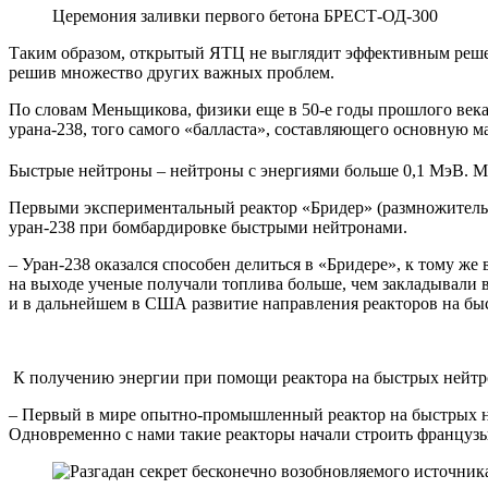
Церемония заливки первого бетона БРЕСТ-ОД-300
Таким образом, открытый ЯТЦ не выглядит эффективным решен
решив множество других важных проблем.
По словам Меньщикова, физики еще в 50-е годы прошлого века 
урана-238, того самого «балласта», составляющего основную м
Быстрые нейтроны – нейтроны с энергиями больше 0,1 МэВ. М
Первыми экспериментальный реактор «Бридер» (размножитель)
уран-238 при бомбардировке быстрыми нейтронами.
– Уран-238 оказался способен делиться в «Бридере», к тому же
на выходе ученые получали топлива больше, чем закладывали в
и в дальнейшем в США развитие направления реакторов на бы
К получению энергии при помощи реактора на быстрых нейтр
– Первый в мире опытно-промышленный реактор на быстрых не
Одновременно с нами такие реакторы начали строить французы,