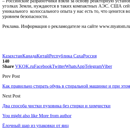
– Российские разработчики взяли за основу реакторную устан
уголках Земли, нуждаются в таких компактных АЭС. США сейчас
уникального колоссального опыта у нас есть то, что ценится в
уровнем безопасности.
Реклама. Информация о рекламодателе на сайте www.myatom.r
Казахстан
Канада
Китай
Республика Саха
Россия
140
Share
VK
OK.ru
Facebook
Twitter
WhatsApp
Telegram
Viber
Prev Post
Как правильно стирать обувь в стиральной машинке и при этом
Next Post
Два способа чистки пуховика без стирки и химчистки
You might also like
More from author
Ёлочный шар из упаковки от яиц