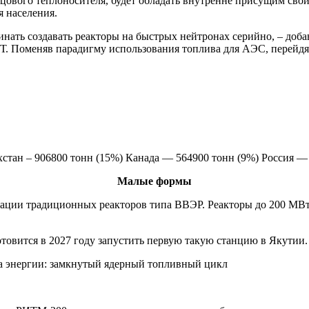
ового теплоносителя, будет обладать внутренне присущим свойс
я населения.
нать создавать реакторы на быстрых нейтронах серийно, – доба
ЯТ. Поменяв парадигму использования топлива для АЭС, перейдя
хстан – 906800 тонн (15%) Канада — 564900 тонн (9%) Россия —
Малые формы
зации традиционных реакторов типа ВВЭР. Реакторы до 200 МВт
товится в 2027 году запустить первую такую станцию в Якутии.