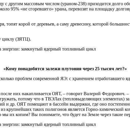
уду с другим массовым числом (ураном-238) приходится долго о
 около 95% «не сгоревшего» урана, перевозят на площадку долг
оря, топят корой от деревьев, а саму древесину, которой больш
у циклу (ЗЯТЦ).
«Кому понадобятся залежи плутония через 25 тысяч лет?»
колько проблем современной ЯЭ: с хранением отработавшего яд
после них накапливается ОЯТ, – говорит Валерий Федорович. –
ыгружать, потому что в ТВЭЛах (тепловыделяющих элементах) за 
ий и др. ОЯТ помещают в бассейн выдержки, где оно постепенно 
м из крупнейших таких полигонов является Горно-химический ко
кого мы их копим? Вы понимаете, что будет на Земле через такие 