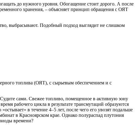
богащать до нужного уровня. Обогащение стоит дорого. А после
овременного хранения, – объясняет принцип обращения с ОЯТ
инство, выбрасывают. Подобный подход выглядит не слишком
ерного топлива (ОЯТ), с сырьевым обеспечением и с
 Судите сами. Свежее топливо, помещенное в активную зону
время рабочего цикла в результате трансмутаций образуются
«остывает» в течение 4–5 лет, после чего его увозят подальше
мбинат в Красноярском крае. Однако полураспад плутония
периоды времени?