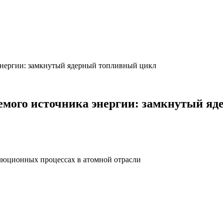
 энергии: замкнутый ядерный топливный цикл
яемого источника энергии: замкнутый я
олюционных процессах в атомной отрасли