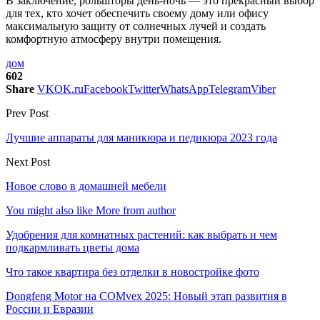
В заключение, рольшторы день-ночь — это прекрасный выбор
для тех, кто хочет обеспечить своему дому или офису
максимальную защиту от солнечных лучей и создать
комфортную атмосферу внутри помещения.
дом
602
Share
VK
OK.ru
Facebook
Twitter
WhatsApp
Telegram
Viber
Prev Post
Лучшие аппараты для маникюра и педикюра 2023 года
Next Post
Новое слово в домашней мебели
You might also like
More from author
Удобрения для комнатных растений: как выбрать и чем
подкармливать цветы дома
Что такое квартира без отделки в новостройке фото
Dongfeng Motor на COMvex 2025: Новый этап развития в
России и Евразии