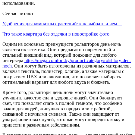
использовании.
Сейчас читают
Удобрения для комнатных растений: как выбрать и чем…
Что такое квартира без отделки в новостройке фото
Одним из основных преимуществ рольшторов день-ночь
является их эстетика. Они предлагают современный и
стильный внешний вид, который подходит для любого
интерьера
https://mega-comfort.by/product-category/rolshtory-den-
noch
. Они могут быть изготовлены из различных материалов,
включая текстиль, полиэстер, хлопок, а также материалы с
покрытием ПВХ или алюминия, что позволяет выбирать
оптимальный вариант для любого вкуса и бюджета.
Кроме того, рольшторы день-ночь могут значительно
улучшить качество сна и здоровье людей. Они блокируют
свет, что позволяет спать в полной темноте, что особенно
важно для людей, живущих в городах или с работой,
связанной с ночными сменами. Также они защищают от
ультрафиолетовых лучей, которые могут повредить кожу и
привести к различным заболеваниям.