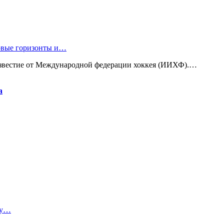
новые горизонты и…
известие от Международной федерации хоккея (ИИХФ).…
а
ту…