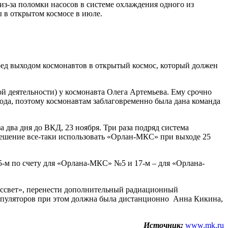
з-за поломки насосов в системе охлаждения одного из
 в открытом космосе в июле.
ред выходом космонавтов в открытый космос, который должен
ой деятельности) у космонавта Олега Артемьева. Ему срочно
хода, поэтому космонавтам заблаговременно была дана команда
 два дня до ВКД, 23 ноября. Три раза подряд система
 решение все-таки использовать «Орлан-МКС» при выходе 25
-м по счету для «Орлана-МКС» №5 и 17-м – для «Орлана-
Рассвет», перенести дополнительный радиационный
нипуляторов при этом должна была дистанционно Анна Кикина,
Источник:
www.mk.ru