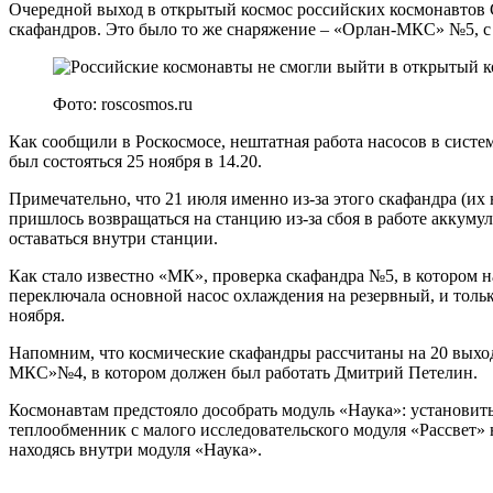
Очередной выход в открытый космос российских космонавтов С
скафандров. Это было то же снаряжение – «Орлан-МКС» №5, с 
Фото: roscosmos.ru
Как сообщили в Роскосмосе, нештатная работа насосов в сист
был состояться 25 ноября в 14.20.
Примечательно, что 21 июля именно из-за этого скафандра (их 
пришлось возвращаться на станцию из-за сбоя в работе аккуму
оставаться внутри станции.
Как стало известно «МК», проверка скафандра №5, в котором на
переключала основной насос охлаждения на резервный, и толь
ноября.
Напомним, что космические скафандры рассчитаны на 20 выхо
МКС»№4, в котором должен был работать Дмитрий Петелин.
Космонавтам предстояло дособрать модуль «Наука»: установи
теплообменник с малого исследовательского модуля «Рассвет
находясь внутри модуля «Наука».