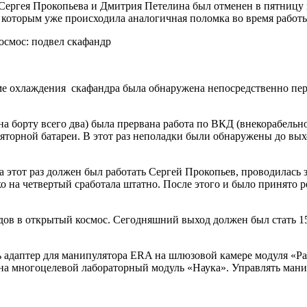
ергея Прокопьева и Дмитрия Петелина был отменен в пятницу и
которым уже происходила аналогичная поломка во время работы
еме охлаждения скафандра была обнаружена непосредственно пе
на борту всего два) была прервана работа по ВКД (внекорабельн
ляторной батареи. В этот раз неполадки были обнаружены до вы
 этот раз должен был работать Сергей Прокопьев, проводилась за
ко на четвертый сработала штатно. После этого и было принято
дов в открытый космос. Сегодняшний выход должен был стать 15
ть адаптер для манипулятора ERA на шлюзовой камере модуля «
» на многоцелевой лабораторный модуль «Наука». Управлять ма