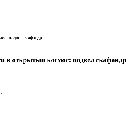
мос: подвел скафандр
и в открытый космос: подвел скафандр
КС