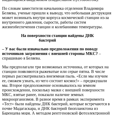
По словам заместителя начальника отделения Владимира
Беляева, ученые пришли к выводу, что небольшая деструкция
может возникать внутри корпуса космической станции из-за
внутреннего давления, сырости, работы систем
жизнеобеспечения станции и колебаниями температуры.
На поверхности станции найдены ДНК
бактерий
– У вас были изначально предположения по поводу
источников загрязнения с внешней стороны МКС?
–
спрашиваю я Беляева.
Мы предполагали три возможных источника, от которых на
станции появляются рыжеватые или серые пятна. В числе
первых рассматривалась внеземная пыль. «Если мы изучим
ее, сможем узнать, из чего состоит космос!» – предвкушали
мы. Второе предположение основывалось на земном
происхождении, поскольку мазки с внешней поверхности
МКС, взятые ранее, показали наличие земных
микроорганизмов. В разное время в рамках эксперимента
«Тест» были найдены ДНК бактерий, которые встречаются в
почве Мадагаскара, и ДНК бактерий биопланктона из
Баренцева моря. А методом рентгеновской фотоэлектронной