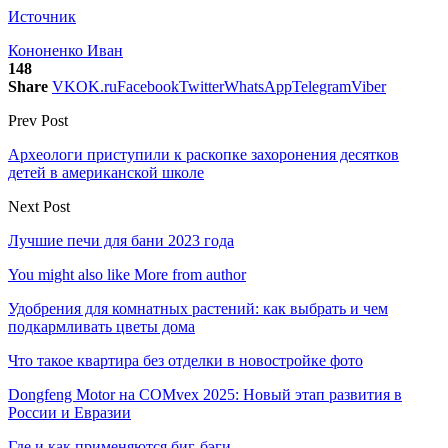
Источник
Кононенко Иван
148
Share
VK
OK.ru
Facebook
Twitter
WhatsApp
Telegram
Viber
Prev Post
Археологи приступили к раскопке захоронения десятков
детей в американской школе
Next Post
Лучшие печи для бани 2023 года
You might also like
More from author
Удобрения для комнатных растений: как выбрать и чем
подкармливать цветы дома
Что такое квартира без отделки в новостройке фото
Dongfeng Motor на COMvex 2025: Новый этап развития в
России и Евразии
Где и как применяются биг-бэги