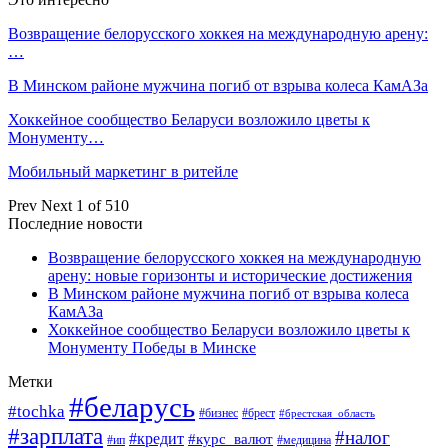
Возвращение белорусского хоккея на международную арену:
…
В Минском районе мужчина погиб от взрыва колеса КамАЗа
Хоккейное сообщество Беларуси возложило цветы к
Монументу…
Мобильный маркетинг в ритейле
Prev
Next
1 of 510
Последние новости
Возвращение белорусского хоккея на международную
арену: новые горизонты и исторические достижения
В Минском районе мужчина погиб от взрыва колеса
КамАЗа
Хоккейное сообщество Беларуси возложило цветы к
Монументу Победы в Минске
Метки
#беларусь
#tochka
#бизнес
#брест
#брестская_область
#зарплата
#налог
#кредит
#курс_валют
#ип
#медицина