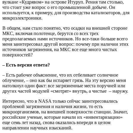
вулкане «Кудрявом» на острове Итуруп. Рения там столько,
что стоит уже вопрос о его промышленной добыче. Он
используется, к примеру, для производства катализаторов, для
микроэлектроники.
В общем, нам стало понятно, что осадки на внешней стороне
МКС, включая полотенце, берутся со всех трех
предполагаемых нами источников. Но все-таки больше всего
меня заинтересовал другой вопрос: почему при наличии этих
источников загрязнения, на МКС все еще много чистых
поверхностей?
– Есть версия ответа?
– Есть рабочее объяснение, что их отбеливает солнечное
облучение, – оно как бы испаряет грязь. На эту версию меня
натолкнул один факт: все загрязненные места поручней или
других частей модулей «смотрят» внутрь, а чистые – наружу.
Интересно, что в NASA только сейчас заинтересовались
проблемой загрязнения и наличия жизни, то есть
микроорганизмов, на внешней поверхности станции. Значит,
российские ученые, которые начали их «инвентаризацию»
еще семь лет назад, снова оказались впереди в целом
направлении научных изысканий.