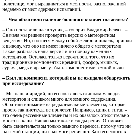
полотенце, мог выращиваться в местности, расположенной
недалеко от мест ядерных испытаний.
— Чем объяснили наличие большого количества железа?
– Оно поставило нас в тупик, – говорит Владимир Беляев. –
Сначала мы решили проверить версию о метеоритном
веществе. Но, соотнеся между собой железо и никель, пришли
к выводу, что оно не имеет ничего общего с метеоритами.
Также разбилась наша версия и по поводу каменных
метеоритов. Осталась только вероятность того, что их
традиционные компоненты: кремний, фосфор, мышьяк,
сурьма, медь и др. могут быть компонентами земной пыли.
– Был ли компонент, который вы не ожидали обнаружить
при исследовании?
– Мы нашли иридий, но его оказалось слишком мало для
метеоритов и слишком много для земного содержания.
Обратили внимание на редкоземельные элементы, которые
просто так ниоткуда не прилетят. Например, цинк и титан –
это очень рассеянные элементы и их оказалось относительно
много в ткани. Нашли мы также и следы рения. Он может
быть свидетельством только земного переноса, потому что ни
на самой станции, ни в космосе рения нет. Зато его много в