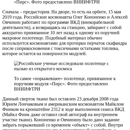
«Пирс». Фото предоставлено ВНИИФТРИ
Сначала – предыстория. На дворе, то есть на орбите, 15 мая
2019 года. Российские космонавты Олег Кононенко и Алексей
Овчинин работают по программе ВКД (внекорабельной
деятельности), а возвращаясь на станцию, забирают с собой
аккуратно привязанное 10 лет назад к одному из поручней
махровое полотенце. Подобный материал обычно
используется космонавтами для протирки перчаток скафандра
после соприкосновения с токсичными остатками топлива,
которое остается на поверхности модулей.
То самое «порыжевшее» полотенце, привязанное к
поручням модуля «Пирс». Фото предоставлено
ВНИИФТРИ
Данный сверток ткани был оставлен 23 декабря 2008 года
Юрием Лончаковым и американским космонавтом Майклом
Финком на кронштейне 2312 в ходе выполнения сеанса ВКД
(Майкл Финк даже оставил свой автограф на внутреннем
участке ткани). Кононенко и Овчинину было дано задание
забрать порыжевший со временем «объект» с собой. Внутри