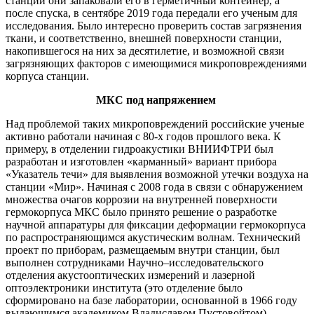
станции они запаковали его в герметичный контейнер, а
после спуска, в сентябре 2019 года передали его ученым для
исследования. Было интересно проверить состав загрязнения
ткани, и соответственно, внешней поверхности станции,
накопившегося на них за десятилетие, и возможной связи
загрязняющих факторов с имеющимися микроповреждениями
корпуса станции.
МКС под напряжением
Над проблемой таких микроповреждений российские ученые
активно работали начиная с 80-х годов прошлого века. К
примеру, в отделении гидроакустики ВНИИФТРИ был
разработан и изготовлен «карманный» вариант прибора
«Указатель течи» для выявления возможной утечки воздуха на
станции «Мир». Начиная с 2008 года в связи с обнаружением
множества очагов коррозии на внутренней поверхности
гермокорпуса МКС было принято решение о разработке
научной аппаратуры для фиксации деформации гермокорпуса
по распространяющимся акустическим волнам. Технический
проект по приборам, размещаемым внутри станции, был
выполнен сотрудниками Научно–исследовательского
отделения акустооптических измерений и лазерной
оптоэлектроники института (это отделение было
сформировано на базе лаборатории, основанной в 1966 году
выдающимся академиком Владиславом Пустовойтом).