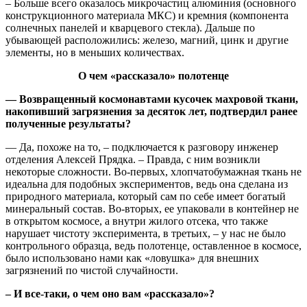
– Больше всего оказалось микрочастиц алюминия (основного
конструкционного материала МКС) и кремния (компонента
солнечных панелей и кварцевого стекла). Дальше по
убывающей расположились: железо, магний, цинк и другие
элементы, но в меньших количествах.
О чем «рассказало» полотенце
— Возвращенный космонавтами кусочек махровой ткани,
накопивший загрязнения за десяток лет, подтвердил ранее
полученные результаты?
— Да, похоже на то, – подключается к разговору инженер
отделения Алексей Прядка. – Правда, с ним возникли
некоторые сложности. Во-первых, хлопчатобумажная ткань не
идеальна для подобных экспериментов, ведь она сделана из
природного материала, который сам по себе имеет богатый
минеральный состав. Во-вторых, ее упаковали в контейнер не
в открытом космосе, а внутри жилого отсека, что также
нарушает чистоту эксперимента, в третьих, – у нас не было
контрольного образца, ведь полотенце, оставленное в космосе,
было использовано нами как «ловушка» для внешних
загрязнений по чистой случайности.
– И все-таки, о чем оно вам «рассказало»?