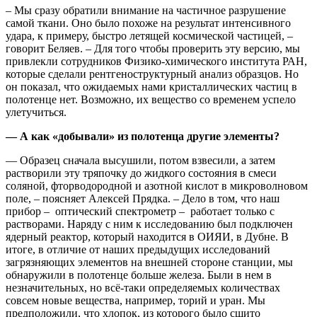
– Мы сразу обратили внимание на частичное разрушение
самой ткани. Оно было похоже на результат интенсивного
удара, к примеру, быстро летящей космической частицей, –
говорит Беляев. – Для того чтобы проверить эту версию, мы
привлекли сотрудников Физико-химического института РАН,
которые сделали рентгеноструктурный анализ образцов. Но
он показал, что ожидаемых нами кристаллических частиц в
полотенце нет. Возможно, их вещество со временем успело
улетучиться.
— А как «добывали» из полотенца другие элементы?
— Образец сначала высушили, потом взвесили, а затем
растворили эту тряпочку до жидкого состояния в смеси
соляной, фторводородной и азотной кислот в микроволновом
поле, – поясняет Алексей Прядка. – Дело в том, что наш
прибор – оптический спектрометр – работает только с
растворами. Наряду с ним к исследованию был подключен
ядерный реактор, который находится в ОИЯИ, в Дубне. В
итоге, в отличие от наших предыдущих исследований
загрязняющих элементов на внешней стороне станции, мы
обнаружили в полотенце больше железа. Были в нем в
незначительных, но всё-таки определяемых количествах
совсем новые вещества, например, торий и уран. Мы
предположили, что хлопок, из которого было сшито