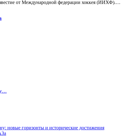
известие от Международной федерации хоккея (ИИХФ).…
а
ту…
ну: новые горизонты и исторические достижения
АЗа