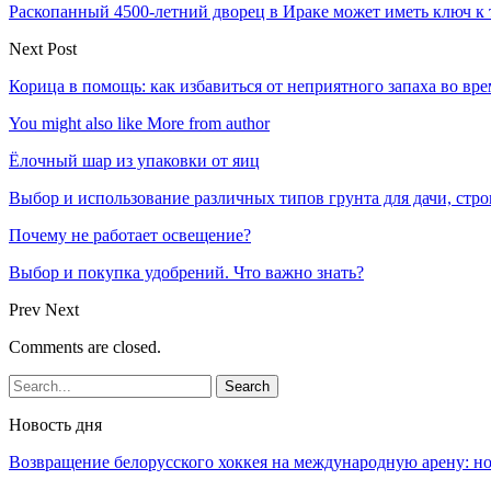
Раскопанный 4500-летний дворец в Ираке может иметь ключ к
Next Post
Корица в помощь: как избавиться от неприятного запаха во вр
You might also like
More from author
Ёлочный шар из упаковки от яиц
Выбор и использование различных типов грунта для дачи, стр
Почему не работает освещение?
Выбор и покупка удобрений. Что важно знать?
Prev
Next
Comments are closed.
Новость дня
Возвращение белорусского хоккея на международную арену: 