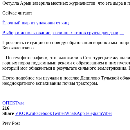
Фетулла Арык заверила местных журналистов, что эта дыра в по
Сейчас читают
Ёлочный шар из упаковки от яиц
Выбор и использование различных типов грунта для дачи,…
Прояснить ситуацию по поводу образования воронки мы попрос
Богоявленского.
– По тем фотографиям, что выложили в Сеть турецкие журнали
горных пород подземными реками с образованием в них пустот,
который мог обнажиться в результате сильного землетрясения.
Нечто подобное мы изучали в поселке Дедилово Тульской област
неоднократного вспахивания почвы трактором.
ОПЕК
Тула
216
Share
VK
OK.ru
Facebook
Twitter
WhatsApp
Telegram
Viber
Prev Post