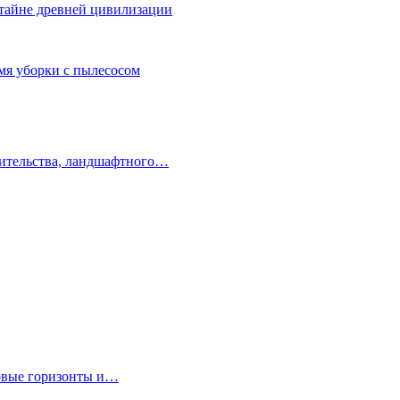
 тайне древней цивилизации
емя уборки с пылесосом
оительства, ландшафтного…
новые горизонты и…